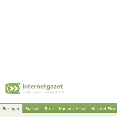
Beringen
Bocholt
Bree
Hamont-Achel
Hechtel-Ekse