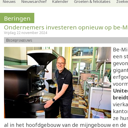
Nieuws
Nieuwsarchief
Kalender
Groeten & felicitaties
Zoeker
Beringen
Ondernemers investeren opnieuw op be-M
Vrijdag 22 november 2024
Bedrijfsnieuws
Be-Mi
een st
gevon
gigan
erfgo
voorm
Unite
breidt
vierk
kanto
ze hu
al in het hoofdgebouw van de mijngebouw en de p