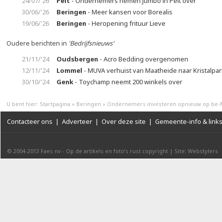
24/07/'26
Pelt
- Ondernemers nemen Jumbo in Pelt over
30/06/'26
Beringen
- Meer kansen voor Borealis
19/06/'26
Beringen
- Heropening frituur Lieve
Oudere berichten in
'Bedrijfsnieuws'
21/11/'24
Oudsbergen
- Acro Bedding overgenomen
12/11/'24
Lommel
- MUVA verhuist van Maatheide naar Kristalpar
30/10/'24
Genk
- Toychamp neemt 200 winkels over
U bent hier:
Startpagina
»
Beringen
»
Ondernemers investeren opnieuw op be-
Contacteer ons
|
Adverteer
|
Over deze site
|
Gemeente-info & link
© 2004-2013
Faes nv
-
Op de artikels en foto’s rust copyright
|
Site: Webstylers