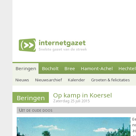
Beringen
Bocholt
Bree
Hamont-Achel
Hechtel
Nieuws
Nieuwsarchief
Kalender
Groeten & felicitaties
Op kamp in Koersel
Beringen
Zaterdag 25 juli 2015
Uit de oude doos
E
no
z