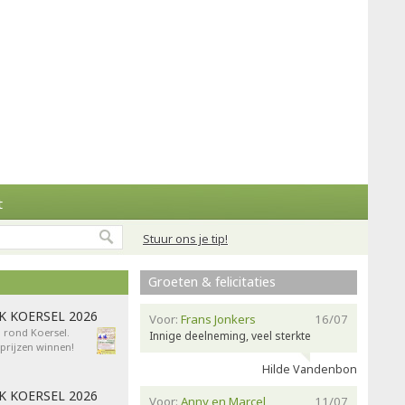
t
Stuur ons je tip!
Groeten & felicitaties
AK KOERSEL 2026
Voor:
Frans Jonkers
16/07
n rond Koersel.
Innige deelneming, veel sterkte
rijzen winnen!
Hilde Vandenbon
AK KOERSEL 2026
Voor:
Anny en Marcel
11/07