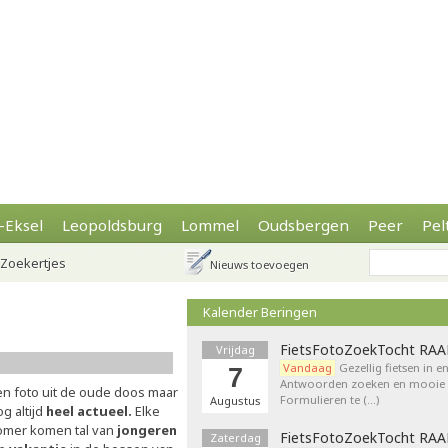
-Eksel
Leopoldsburg
Lommel
Oudsbergen
Peer
Pel
Zoekertjes
Nieuws toevoegen
Kalender Beringen
FietsFotoZoekTocht RA
Vrijdag
Vandaag
Gezellig fietsen in e
7
Antwoorden zoeken en mooie p
en foto uit de oude doos maar
Formulieren te (…)
Augustus
g altijd
heel actueel.
Elke
omer komen tal van
jongeren
FietsFotoZoekTocht RA
Zaterdag