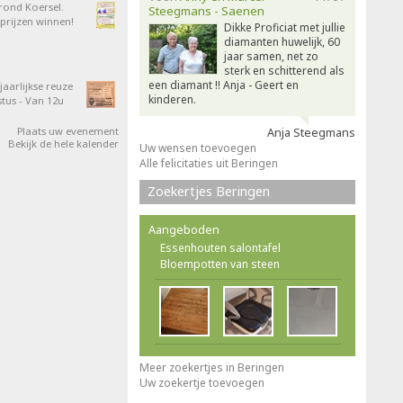
 rond Koersel.
Steegmans - Saenen
rijzen winnen!
Dikke Proficiat met jullie
diamanten huwelijk, 60
jaar samen, net zo
sterk en schitterend als
een diamant !! Anja - Geert en
aarlijkse reuze
kinderen.
tus - Van 12u
Plaats uw evenement
Anja Steegmans
Bekijk de hele kalender
Uw wensen toevoegen
Alle felicitaties uit Beringen
Zoekertjes Beringen
Aangeboden
Essenhouten salontafel
Bloempotten van steen
Meer zoekertjes in Beringen
Uw zoekertje toevoegen