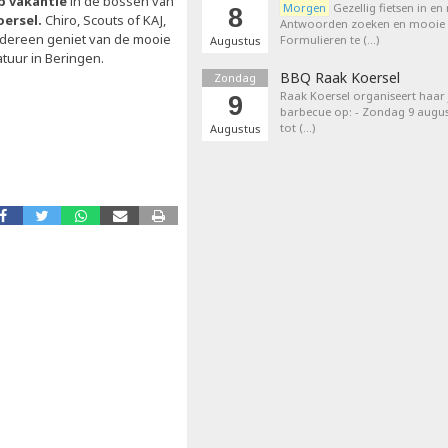
p vakantie
in de bossen van
Morgen
Gezellig fietsen in en
8
oersel.
Chiro, Scouts of KAJ,
Antwoorden zoeken en mooie p
edereen geniet van de mooie
Formulieren te (…)
Augustus
atuur in Beringen.
BBQ Raak Koersel
Zondag
Raak Koersel organiseert haar j
9
barbecue op: - Zondag 9 augus
tot (…)
Augustus