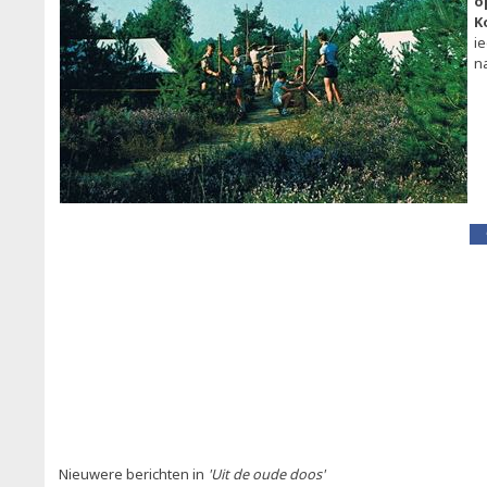
o
K
i
n
Nieuwere berichten in
'Uit de oude doos'