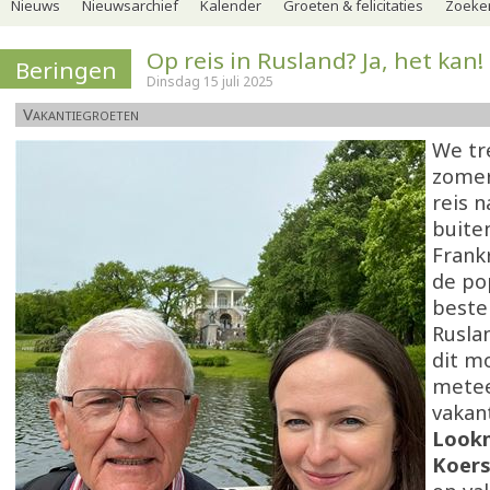
Nieuws
Nieuwsarchief
Kalender
Groeten & felicitaties
Zoeker
Op reis in Rusland? Ja, het kan!
Beringen
Dinsdag 15 juli 2025
Vakantiegroeten
We tr
zomer
reis n
buite
Frankr
de po
best
Rusla
dit m
metee
vakant
Lookm
Koer