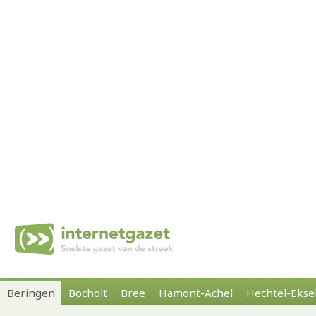
Beringen
Bocholt
Bree
Hamont-Achel
Hechtel-Ekse