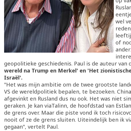
op va
Ruslan
eentje
wel v
redene
leefti
of noo
anderz
intere
geopolitieke geschiedenis. Paul is de auteur van
wereld na Trump en Merkel' en 'Het zionistisch
Israël'.
"Het was mijn ambitie om de twee grootste lande
VS de wereldpolitiek bepalen, te bezoeken. China 
afgevinkt en Rusland dus nu ook. Het was niet si
geraken. Je kan viaTalinn, de hoofdstad van Estl
de grens over. Maar die piste vond ik toch risicov
nooit of ze de grens sluiten. Uiteindelijk ben ik vi
gegaan", vertelt Paul.