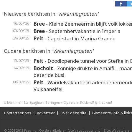
Nieuwere berichten in
'Vakantiegroeten'
Bree
- Kleine Zeemeermin blijft volk lokke
16/05/'26
Bree
- Septembervakantie in Imperia
03/09/'25
Pelt
- Capri: start in Marina Grande
29/08/'25
Oudere berichten in
'Vakantiegroeten'
Pelt
- Doodlopende tunnel voor Stefke in 
15/07/'25
Bocholt
- Zonnige drukte in Amalfi – maa
14/07/'25
beter de bus!
Pelt
- Wandelvakantie in adembenemend
08/07/'25
Vulkaaneifel
U bent hier:
Startpagina
»
Beringen
»
Op reis in Rusland? Ja, het kan!
Contacteer ons
|
Adverteer
|
Over deze site
|
Gemeente-info & link
© 2004-2013
Faes nv
-
Op de artikels en foto’s rust copyright
|
Site: Webstylers