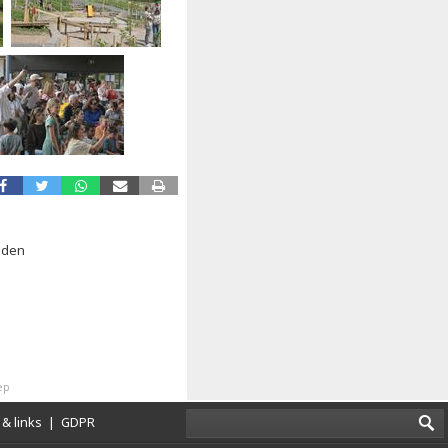
sden
ep
& links
|
GDPR