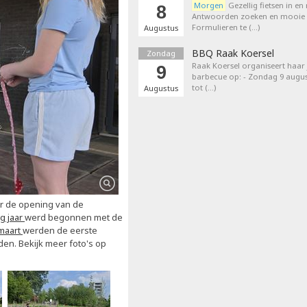
Morgen
Gezellig fietsen in en
8
Antwoorden zoeken en mooie p
Formulieren te (…)
Augustus
BBQ Raak Koersel
Zondag
Raak Koersel organiseert haar j
9
barbecue op: - Zondag 9 augus
tot (…)
Augustus
or de opening van de
ig jaar
werd begonnen met de
maart
werden de eerste
en. Bekijk meer foto's op