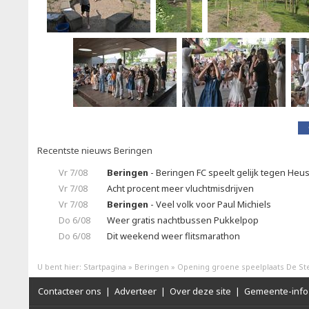
Recentste nieuws Beringen
Vr 7/08
Beringen
- Beringen FC speelt gelijk tegen Heu
Vr 7/08
Acht procent meer vluchtmisdrijven
Vr 7/08
Beringen
- Veel volk voor Paul Michiels
Do 6/08
Weer gratis nachtbussen Pukkelpop
Do 6/08
Dit weekend weer flitsmarathon
U bent hier:
Startpagina
»
Beringen
»
Opening groene speelplaats De St
Contacteer ons
|
Adverteer
|
Over deze site
|
Gemeente-info 