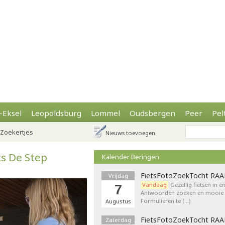
-Eksel
Leopoldsburg
Lommel
Oudsbergen
Peer
Pel
Zoekertjes
Nieuws toevoegen
s De Step
Kalender Beringen
FietsFotoZoekTocht RA
Vrijdag
Vandaag
Gezellig fietsen in e
7
Antwoorden zoeken en mooie p
Formulieren te (…)
Augustus
FietsFotoZoekTocht RA
Zaterdag