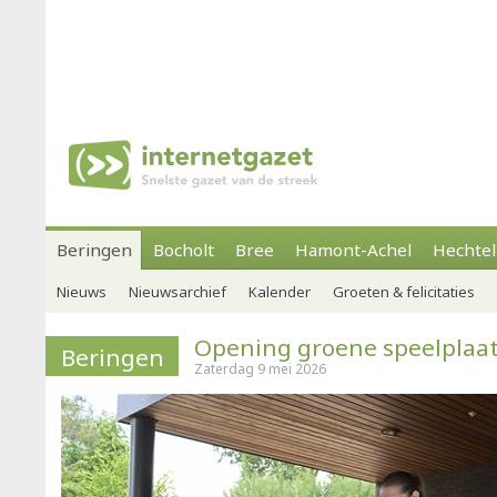
Beringen
Bocholt
Bree
Hamont-Achel
Hechtel
Nieuws
Nieuwsarchief
Kalender
Groeten & felicitaties
Opening groene speelplaat
Beringen
Zaterdag 9 mei 2026