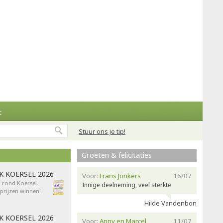
t
Stuur ons je tip!
Groeten & felicitaties
AK KOERSEL 2026
Voor:
Frans Jonkers
16/07
n rond Koersel.
Innige deelneming, veel sterkte
rijzen winnen!
Hilde Vandenbon
AK KOERSEL 2026
Voor:
Anny en Marcel
11/07