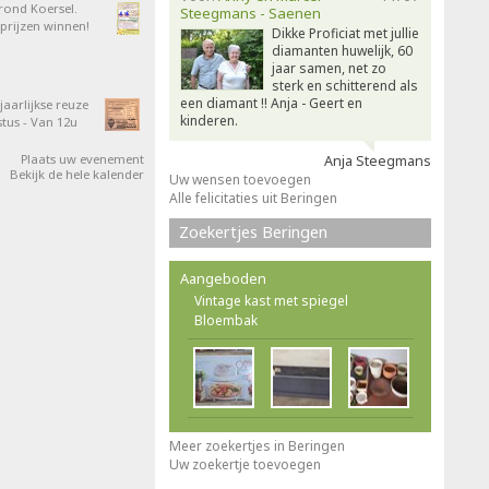
 rond Koersel.
Steegmans - Saenen
rijzen winnen!
Dikke Proficiat met jullie
diamanten huwelijk, 60
jaar samen, net zo
sterk en schitterend als
een diamant !! Anja - Geert en
aarlijkse reuze
kinderen.
tus - Van 12u
Plaats uw evenement
Anja Steegmans
Bekijk de hele kalender
Uw wensen toevoegen
Alle felicitaties uit Beringen
Zoekertjes Beringen
Aangeboden
Vintage kast met spiegel
Bloembak
Meer zoekertjes in Beringen
Uw zoekertje toevoegen