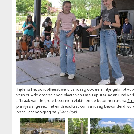
Tijdens het schoolfeest werd vandaag ook een lintje geknipt vo
vernieuwde groene speelplaats van
De Step Beringen
Eind vor
afbraak van de grote betonnen vlakte en de betonnen arena.
In 
plantjes al gezet. Het eindresultaat kon vandaag bewonderd word
onze
Facebookpagina.
(Hans Put)