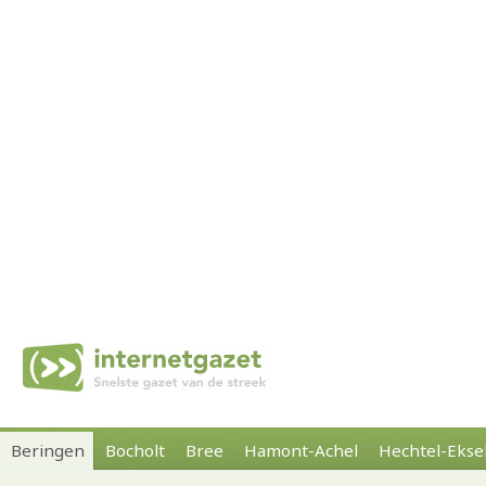
Beringen
Bocholt
Bree
Hamont-Achel
Hechtel-Ekse