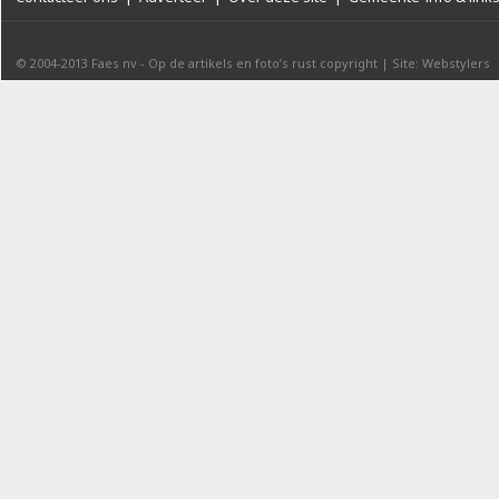
© 2004-2013
Faes nv
-
Op de artikels en foto’s rust copyright
|
Site: Webstylers