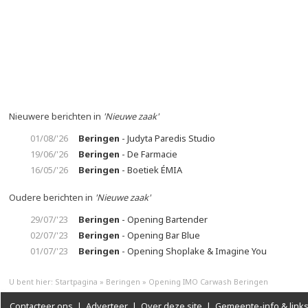
Nieuwere berichten in
'Nieuwe zaak'
01/08/'26
Beringen
- Judyta Paredis Studio
19/06/'26
Beringen
- De Farmacie
16/05/'26
Beringen
- Boetiek ÉMIA
Oudere berichten in
'Nieuwe zaak'
29/07/'23
Beringen
- Opening Bartender
02/07/'23
Beringen
- Opening Bar Blue
01/07/'23
Beringen
- Opening Shoplake & Imagine You
U bent hier:
Startpagina
»
Beringen
»
Opening IMO Carwash Beringen
Contacteer ons
|
Adverteer
|
Over deze site
|
Gemeente-info & link