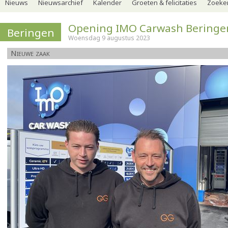
Nieuws
Nieuwsarchief
Kalender
Groeten & felicitaties
Zoeker
Opening IMO Carwash Beringe
Beringen
Woensdag 9 augustus 2023
Nieuwe zaak