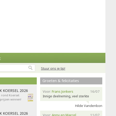
t
Stuur ons je tip!
Groeten & felicitaties
AK KOERSEL 2026
Voor:
Frans Jonkers
16/07
n rond Koersel.
Innige deelneming, veel sterkte
rijzen winnen!
Hilde Vandenbon
AK KOERSEL 2026
Voor:
Anny en Marcel
11/07