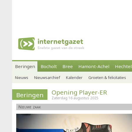
Beringen
Bocholt
Bree
Hamont-Achel
Hechtel
Nieuws
Nieuwsarchief
Kalender
Groeten & felicitaties
Opening Player-ER
Beringen
Zaterdag 16 augustus 2025
Nieuwe zaak