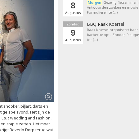
Morgen
Gezellig fietsen in en
8
Antwoorden zoeken en mooie p
Formulieren te (…)
Augustus
BBQ Raak Koersel
Zondag
Raak Koersel organiseert haar j
9
barbecue op: - Zondag 9 augus
tot (…)
Augustus
snooker, biljart, darts en
tige spelavond. Het zijn de
 E&R Wedding and Fashion,
n stapje zetten. Het moet
rijgt Beverlo Dorp terug wat