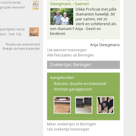
 rond Koersel.
Steegmans - Saenen
rijzen winnen!
Dikke Proficiat met jullie
diamanten huwelijk, 60
jaar samen, net zo
sterk en schitterend als
een diamant !! Anja - Geert en
aarlijkse reuze
kinderen.
tus - Van 12u
Plaats uw evenement
Anja Steegmans
Bekijk de hele kalender
Uw wensen toevoegen
Alle felicitaties uit Beringen
Zoekertjes Beringen
Aangeboden
Robotec douche en toiletstoel
Horman garagepoort
Meer zoekertjes in Beringen
Uw zoekertje toevoegen