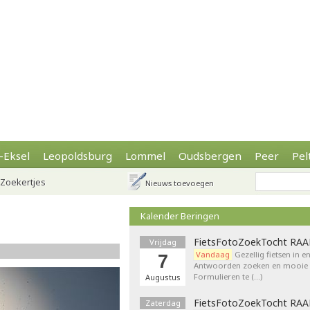
-Eksel
Leopoldsburg
Lommel
Oudsbergen
Peer
Pel
Zoekertjes
Nieuws toevoegen
Kalender Beringen
FietsFotoZoekTocht RA
Vrijdag
Vandaag
Gezellig fietsen in e
7
Antwoorden zoeken en mooie p
Formulieren te (…)
Augustus
FietsFotoZoekTocht RA
Zaterdag