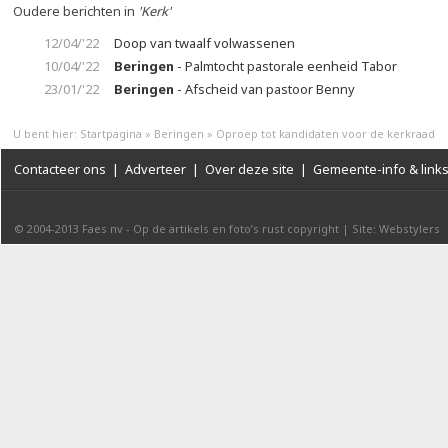
Oudere berichten in
'Kerk'
12/04/'22
Doop van twaalf volwassenen
10/04/'22
Beringen
- Palmtocht pastorale eenheid Tabor
23/01/'22
Beringen
- Afscheid van pastoor Benny
U bent hier:
Startpagina
»
Beringen
»
Oproep tot kandidaten voor de kerkraad
Contacteer ons
|
Adverteer
|
Over deze site
|
Gemeente-info & link
© 2004-2013
Faes nv
-
Op de artikels en foto’s rust copyright
|
Site: Webstylers