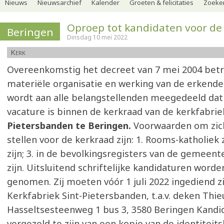
Nieuws
Nieuwsarchief
Kalender
Groeten & felicitaties
Zoeker
Oproep tot kandidaten voor de
Beringen
Dinsdag 10 mei 2022
Kerk
Overeenkomstig het decreet van 7 mei 2004 bet
materiële organisatie en werking van de erkende
wordt aan alle belangstellenden meegedeeld dat
vacature is binnen de kerkraad van de kerkfabri
Pietersbanden te Beringen.
Voorwaarden om zich
stellen voor de kerkraad zijn: 1. Rooms-katholiek zi
zijn; 3. in de bevolkingsregisters van de gemeen
zijn. Uitsluitend schriftelijke kandidaturen word
genomen. Zij moeten vóór 1 juli 2022 ingediend zij
Kerkfabriek Sint-Pietersbanden, t.a.v. deken Thie
Hasseltsesteenweg 1 bus 3, 3580 Beringen Kandi
vergezeld te zijn van een kopie van de identiteitsk