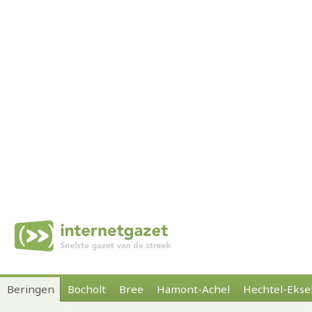
Beringen
Bocholt
Bree
Hamont-Achel
Hechtel-Ekse