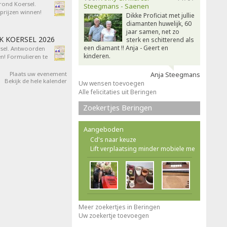
 rond Koersel.
Steegmans - Saenen
rijzen winnen!
Dikke Proficiat met jullie
diamanten huwelijk, 60
jaar samen, net zo
AK KOERSEL 2026
sterk en schitterend als
een diamant !! Anja - Geert en
ersel. Antwoorden
kinderen.
n! Formulieren te
Plaats uw evenement
Anja Steegmans
Bekijk de hele kalender
Uw wensen toevoegen
Alle felicitaties uit Beringen
Zoekertjes Beringen
Aangeboden
Cd's naar keuze
Lift verplaatsing minder mobiele me
Meer zoekertjes in Beringen
Uw zoekertje toevoegen