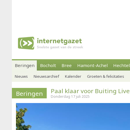
Beringen
Bocholt
Bree
Hamont-Achel
Hechtel
Nieuws
Nieuwsarchief
Kalender
Groeten & felicitaties
Paal klaar voor Buiting Live
Beringen
Donderdag 17 juli 2025