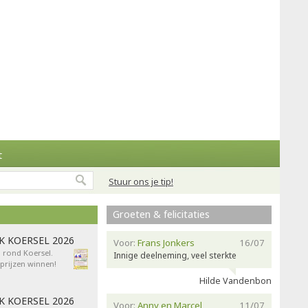
t
Stuur ons je tip!
Groeten & felicitaties
AK KOERSEL 2026
Voor:
Frans Jonkers
16/07
n rond Koersel.
Innige deelneming, veel sterkte
rijzen winnen!
Hilde Vandenbon
AK KOERSEL 2026
Voor:
Anny en Marcel
11/07