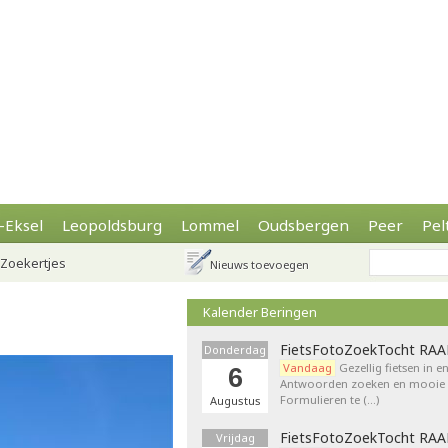
-Eksel
Leopoldsburg
Lommel
Oudsbergen
Peer
Pel
Zoekertjes
Nieuws toevoegen
Kalender Beringen
FietsFotoZoekTocht RA
Donderdag
Vandaag
Gezellig fietsen in e
6
Antwoorden zoeken en mooie p
Formulieren te (…)
Augustus
FietsFotoZoekTocht RA
Vrijdag