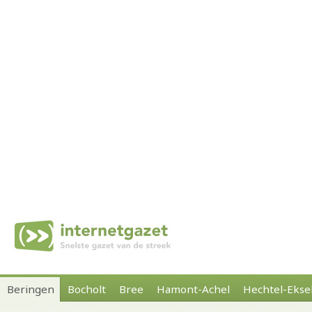
Beringen
Bocholt
Bree
Hamont-Achel
Hechtel-Ekse