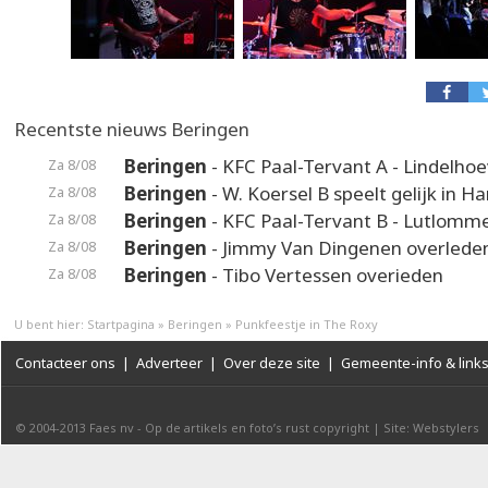
Recentste nieuws Beringen
Beringen
- KFC Paal-Tervant A - Lindelho
Za 8/08
Beringen
- W. Koersel B speelt gelijk in H
Za 8/08
Beringen
- KFC Paal-Tervant B - Lutlomme
Za 8/08
Beringen
- Jimmy Van Dingenen overlede
Za 8/08
Beringen
- Tibo Vertessen overieden
Za 8/08
U bent hier:
Startpagina
»
Beringen
»
Punkfeestje in The Roxy
Contacteer ons
|
Adverteer
|
Over deze site
|
Gemeente-info & link
© 2004-2013
Faes nv
-
Op de artikels en foto’s rust copyright
|
Site: Webstylers