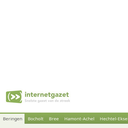
Beringen
Bocholt
Bree
Hamont-Achel
Hechtel-Ekse