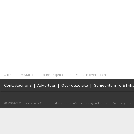
U bent hier:
Startpagina
»
Beringen
»
Riekie Mensch overleden
Contacteer ons
|
Adverteer
|
Over deze site
|
Gemeente-info & link
© 2004-2013
Faes nv
-
Op de artikels en foto’s rust copyright
|
Site: Webstylers