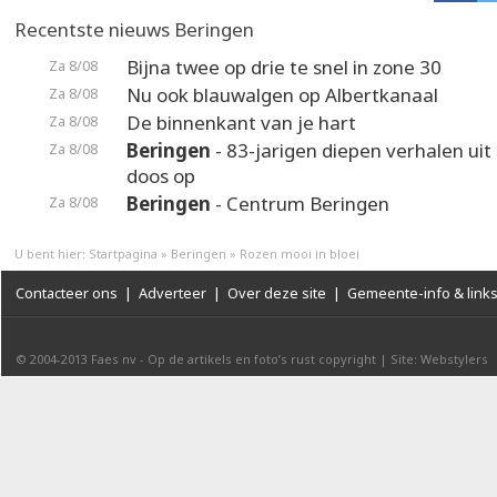
Recentste nieuws Beringen
Bijna twee op drie te snel in zone 30
Za 8/08
Nu ook blauwalgen op Albertkanaal
Za 8/08
De binnenkant van je hart
Za 8/08
Beringen
- 83-jarigen diepen verhalen uit
Za 8/08
doos op
Beringen
- Centrum Beringen
Za 8/08
U bent hier:
Startpagina
»
Beringen
»
Rozen mooi in bloei
Contacteer ons
|
Adverteer
|
Over deze site
|
Gemeente-info & link
© 2004-2013
Faes nv
-
Op de artikels en foto’s rust copyright
|
Site: Webstylers