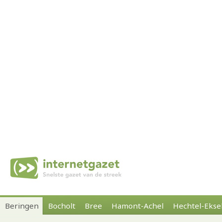
Beringen
Bocholt
Bree
Hamont-Achel
Hechtel-Ekse