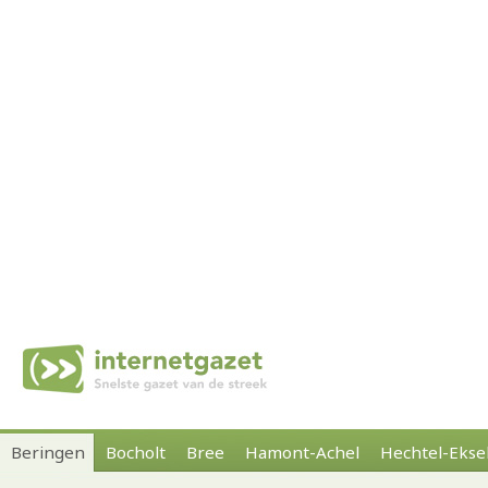
Beringen
Bocholt
Bree
Hamont-Achel
Hechtel-Ekse