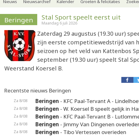
Nieuws
Nieuwsarchief
Kalender
Groeten & felicitaties
Zoeker
Stal Sport speelt eerst uit
Beringen
Maandag 6 juli 2026
Zaterdag 29 augustus (19.30 uur) spe
zijn eerste competitiewedstrijd van 
seizoen op het veld van Kattenbos Sp
september (19.30 uur) speelt Stal Sp
Weerstand Koersel B.
Recentste nieuws Beringen
Beringen
- KFC Paal-Tervant A - Lindelho
Za 8/08
Beringen
- W. Koersel B speelt gelijk in H
Za 8/08
Beringen
- KFC Paal-Tervant B - Lutlomme
Za 8/08
Beringen
- Jimmy Van Dingenen overlede
Za 8/08
Beringen
- Tibo Vertessen overieden
Za 8/08