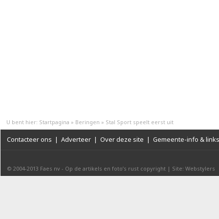
U bent hier:
Startpagina
»
Beringen
»
Stal Sport speelt eerst uit
Contacteer ons
|
Adverteer
|
Over deze site
|
Gemeente-info & link
© 2004-2013
Faes nv
-
Op de artikels en foto’s rust copyright
|
Site: Webstylers