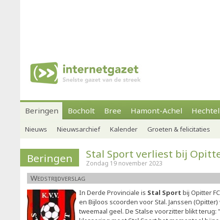
Beringen
Bocholt
Bree
Hamont-Achel
Hechtel
Nieuws
Nieuwsarchief
Kalender
Groeten & felicitaties
Stal Sport verliest bij Opitt
Beringen
Zondag 19 november 2023
Wedstrijdverslag
In Derde Provinciale is
Stal Sport
bij Opitter 
en Bijloos scoorden voor Stal. Janssen (Opitter
tweemaal geel. De Stalse voorzitter blikt terug: 