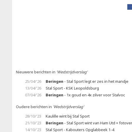
Nieuwere berichten in
'Wedstrijdverslag'
25/04/'26
Beringen
- Stal Sport legt er zes in het mandje
13/04/'26
Stal Sport - KSK Leopoldsburg
07/04/'26
Beringen
- 1x goud en 4x zilver voor Stalvoc
Oudere berichten in
'Wedstrijdverslag'
28/10/'23
Kaulille wint bij Stal Sport
21/10/'23
Beringen
- Stal Sport wint van Ham Utd + fotove
14/10/'23
Stal Sport - Kabouters Opglabbeek 1-4