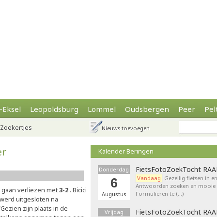
-Eksel
Leopoldsburg
Lommel
Oudsbergen
Peer
Pel
Zoekertjes
Nieuws toevoegen
er
Kalender Beringen
FietsFotoZoekTocht RA
Donderdag
Vandaag
Gezellig fietsen in e
6
Antwoorden zoeken en mooie p
FC gaan verliezen met
3-2
. Bicici
Formulieren te (…)
Augustus
) werd uitgesloten na
"Gezien zijn plaats in de
FietsFotoZoekTocht RA
Vrijdag