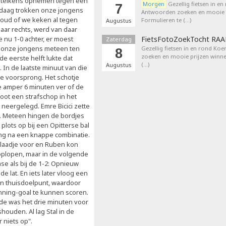
na telkens opnemen tegen een
Morgen
Gezellig fietsen in en
7
ndaag trokken onze jongens
Antwoorden zoeken en mooie p
 oud of we keken al tegen
Formulieren te (…)
Augustus
aar rechts, werd van daar
 nu 1-0 achter, er moest
FietsFotoZoekTocht RA
Zaterdag
 onze jongens meteen ten
Gezellig fietsen in en rond Ko
8
zoeken en mooie prijzen winne
e eerste helft lukte dat
(…)
Augustus
. In de laatste minuut van die
de voorsprong. Het schotje
we amper 6 minuten ver of de
loot een strafschop in het
 neergelegd. Emre Bicici zette
n. Meteen hingen de bordjes
plots op bij een Opitterse bal
ong na een knappe combinatie.
blaadje voor en Ruben kon
oplopen, maar in de volgende
se als bij de 1-2: Opnieuw
 lat. En iets later vloog een
en thuisdoelpunt, waardoor
nning-goal te kunnen scoren.
jde was het drie minuten voor
shouden. Al lag Stal in de
 niets op".