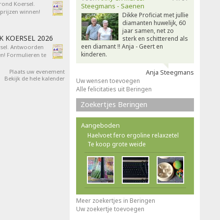
 rond Koersel.
Steegmans - Saenen
rijzen winnen!
Dikke Proficiat met jullie
diamanten huwelijk, 60
jaar samen, net zo
AK KOERSEL 2026
sterk en schitterend als
een diamant !! Anja - Geert en
ersel. Antwoorden
kinderen.
n! Formulieren te
Plaats uw evenement
Anja Steegmans
Bekijk de hele kalender
Uw wensen toevoegen
Alle felicitaties uit Beringen
Zoekertjes Beringen
Aangeboden
Haelvoet fero ergoline relaxzetel
Te koop grote weide
Meer zoekertjes in Beringen
Uw zoekertje toevoegen