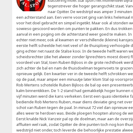
klassering moet Stal Sport het momenteel bij
tegenstrever die hoger gerangschikt staat. Va
naar Opitter. De wedstrijd was amper 3 minuten
een achterstand aan. Een verre voorzet ging van links helemaal n
voor het doel gebracht en simpel ingetikt. Maar ook al stonden we
sowieso gescoord worden om punten te pakken. En dus trokken
aanval in een poging om de achterstand weer goed te maken. In d
echter niet meer, ook al kwamen er verschillende (kleine) kansjes
eerste helft scheelde het niet veel of de thuisploeg verhoogde 
ging echter net naast de Stalse kooi. In de tweede helft waren 
scheidsrechter (die het alweer zonder lijnrechters moest doen) f
voordeel van Stal, toen Ruben Bijloos in de grote rechthoek werd
zich achter de bal en nam de thuisdoelman tegenvoets te graze
opnieuw gelijk. Een kwartier ver in de tweede helft schrokken we 
op de paal, maar amper een minuutje later klom Stal op voorspr
Rob Mertens schotelde Ruben Bijloos de bal op een presenteer
kalm binnentikken. De 1-2 stand had gemakkelijk hoger kunnen 
vijf minuten werd die kans verkeken. Eerst een quasi identieke fa
bediende Rob Mertens Ruben, maar diens deviatie ging net over de
schot van Ruben tegen de paal. In minuut 72 viel dan opnieuw e
alles weer te herdoen was. Beide ploegen hoopten alsnog de wi
Eerst knalde Nick Vanzeir pal op de doelman, maar aan de overzi
affluiten wel raak, zodat Opitter de drie punten toch nog kon thui
wedstrijd niet onder, toch leverde die behoorlijke prestatie alweer