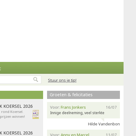
t
Stuur ons je tip!
Groeten & felicitaties
AK KOERSEL 2026
Voor:
Frans Jonkers
16/07
n rond Koersel.
Innige deelneming, veel sterkte
rijzen winnen!
Hilde Vandenbon
AK KOERSEL 2026
Voor:
Anny en Marcel
11/07