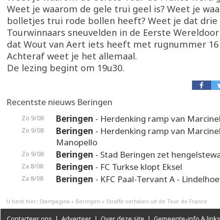
Weet je waarom de gele trui geel is? Weet je wa
bolletjes trui rode bollen heeft? Weet je dat drie
Tourwinnaars sneuvelden in de Eerste Wereldoor
dat Wout van Aert iets heeft met rugnummer 16 
Achteraf weet je het allemaal.
De lezing begint om 19u30.
Recentste nieuws Beringen
Beringen
- Herdenking ramp van Marcinel
Zo 9/08
Beringen
- Herdenking ramp van Marcinel
Zo 9/08
Manopello
Beringen
- Stad Beringen zet hengelstewa
Zo 9/08
Beringen
- FC Turkse klopt Eksel
Za 8/08
Beringen
- KFC Paal-Tervant A - Lindelho
Za 8/08
U bent hier:
Startpagina
»
Beringen
»
Straffe verhalen uit de Tour de France
Contacteer ons
|
Adverteer
|
Over deze site
|
Gemeente-info & link