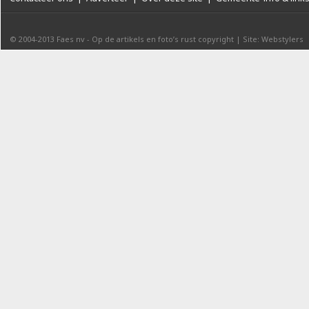
© 2004-2013
Faes nv
-
Op de artikels en foto’s rust copyright
|
Site: Webstylers