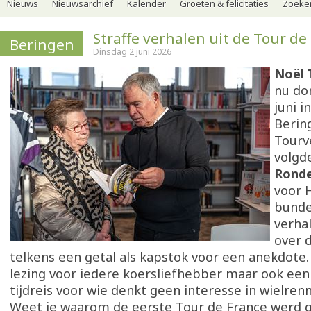
Nieuws
Nieuwsarchief
Kalender
Groeten & felicitaties
Zoeker
Straffe verhalen uit de Tour de
Beringen
Dinsdag 2 juni 2026
Noël 
nu do
juni i
Bering
Tourv
volgd
Ronde
voor 
bunde
verha
over 
telkens een getal als kapstok voor een anekdote
lezing voor iedere koersliefhebber maar ook een
tijdreis voor wie denkt geen interesse in wielre
Weet je waarom de eerste Tour de France werd 