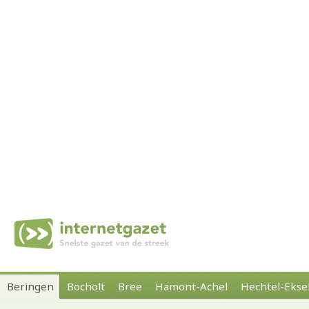
Beringen
Bocholt
Bree
Hamont-Achel
Hechtel-Ekse