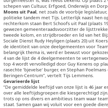
burgemeester is, was reeds bekend. Op plaats 2 
schepen van Cultuur, Erfgoed, Onderwijs en Dor
Moons uit Paal
, net zoals de voorbije legislatuur
politieke tandem met Tijs. Letterlijk naast hen op 
rechterkom staan Bert Schoofs uit Paal (plaats 19)
gewezen gemeenteraadsvoorzitter de lijsttrekker
tweede kolom, en strijdbroeder en lid van het B
Sociale Dienst Rudy Heyligen (plaats 20) uit Koers
de identiteit van onze deelgemeenten voor Team
belangrijk thema is, werd er bewust voor gekoze
4 van de lijst de 4 deelgemeenten te vertegenwo
top 4 wordt vervolledigd door Guy Kenens op plaa
rasechte 'bjevelse' burger, en Stephan Poelmans o
Beringen-Centrum”, vertelt Tijs Lemmens.
Gevarieerde lijst
“De gemiddelde leeftijd van onze lijst is 46 jaar 
over alle leeftijdsgroepen die kiesgerechtigd zijn.
trots op ons divers en ambitieus team waar tea
staat. Samen gaan wij voluit voor een goede dien