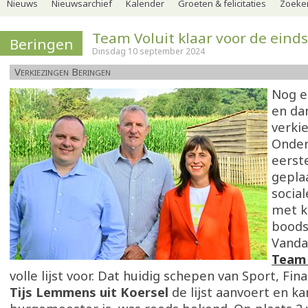
Nieuws
Nieuwsarchief
Kalender
Groeten & felicitaties
Zoeker
Team Voluit klaar voor de eind
Beringen
Dinsdag 10 september 2024
Verkiezingen Beringen
Nog e
en da
verki
Onder
eerst
gepla
socia
met k
boods
Vanda
Team 
volle lijst voor. Dat huidig schepen van Sport, Fin
Tijs Lemmens uit Koersel
de lijst aanvoert en ka