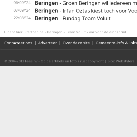
Beringen
- Groen Beringen wil iedereen 
06/09/'24
Beringen
- Irfan Oztas kiest toch voor Voo
03/09/'24
Beringen
- Fundag Team Voluit
22/08/'24
U bent hier:
Startpagina
»
Beringen
»
Team Voluit klaar voor de eindsprint
Contacteer ons
|
Adverteer
|
Over deze site
|
Gemeente-info & link
© 2004-2013
Faes nv
-
Op de artikels en foto’s rust copyright
|
Site: Webstylers