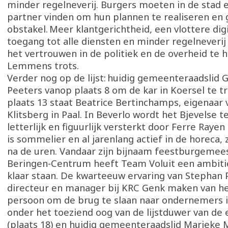
minder regelneverij. Burgers moeten in de sta
partner vinden om hun plannen te realiseren en
obstakel. Meer klantgerichtheid, een vlottere dig
toegang tot alle diensten en minder regelneverij 
het vertrouwen in de politiek en de overheid te h
Lemmens trots.
Verder nog op de lijst: huidig gemeenteraadslid 
Peeters vanop plaats 8 om de kar in Koersel te t
plaats 13 staat Beatrice Bertinchamps, eigenaar 
Klitsberg in Paal. In Beverlo wordt het Bjevelse 
letterlijk en figuurlijk versterkt door Ferre Rayen 
is sommelier en al jarenlang actief in de horeca, 
na de uren. Vandaar zijn bijnaam feestburgemees
Beringen-Centrum heeft Team Voluit een ambiti
klaar staan. De kwarteeuw ervaring van Stephan 
directeur en manager bij KRC Genk maken van h
persoon om de brug te slaan naar ondernemers in
onder het toeziend oog van de lijstduwer van de
(plaats 18) en huidig gemeenteraadslid Marieke 