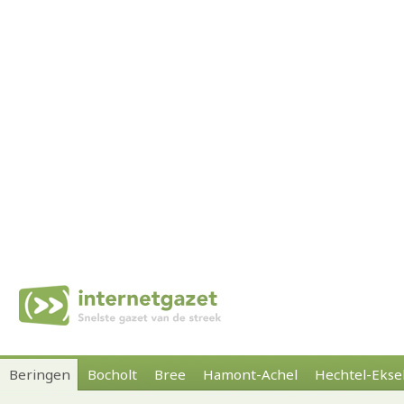
Beringen
Bocholt
Bree
Hamont-Achel
Hechtel-Ekse