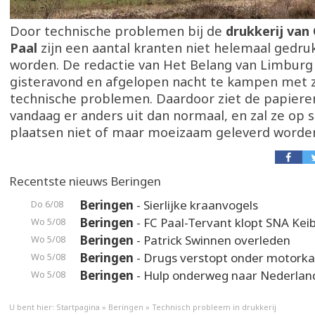
Door technische problemen bij de
drukkerij van 
Paal
zijn een aantal kranten niet helemaal gedru
worden. De redactie van Het Belang van Limburg
gisteravond en afgelopen nacht te kampen met z
technische problemen. Daardoor ziet de papiere
vandaag er anders uit dan normaal, en zal ze op
plaatsen niet of maar moeizaam geleverd worde
Recentste nieuws Beringen
Beringen
- Sierlijke kraanvogels
Do 6/08
Beringen
- FC Paal-Tervant klopt SNA Kei
Wo 5/08
Beringen
- Patrick Swinnen overleden
Wo 5/08
Beringen
- Drugs verstopt onder motorka
Wo 5/08
Beringen
- Hulp onderweg naar Nederlan
Wo 5/08
U bent hier:
Startpagina
»
Beringen
»
Technisch probleem in drukkerij