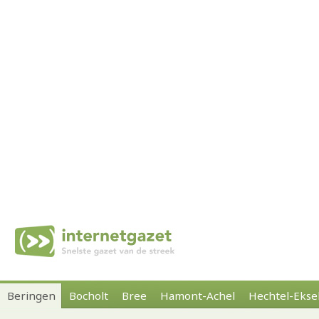
Beringen
Bocholt
Bree
Hamont-Achel
Hechtel-Ekse