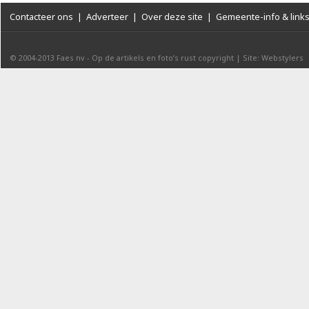
Contacteer ons
|
Adverteer
|
Over deze site
|
Gemeente-info & link
© 2004-2013
Faes nv
-
Op de artikels en foto’s rust copyright
|
Site: Webstylers