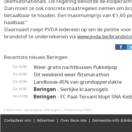
oliemultinationals. De regering beloofde de koopkrac
Dan moet ze ook concrete maatregelen nemen om br
betaalbaar te houden. Een maximumprijs van €1,60 per 
haalbaar."
Daarnaast roept PVDA iedereen op om de petitie voor
brandstof te ondertekenen via
www.pvda.be/brandsto
Recentste nieuws Beringen
Weer gratis nachtbussen Pukkelpop
Do 6/08
Dit weekend weer flitsmarathon
Do 6/08
Landbouw 45% van grondoppervlakte
Do 6/08
Beringen
- Sierlijke kraanvogels
Do 6/08
Beringen
- FC Paal-Tervant klopt SNA Kei
Wo 5/08
U bent hier:
Startpagina
»
Beringen
»
Toeteractie PVDA
Contacteer ons
|
Adverteer
|
Over deze site
|
Gemeente-info & link