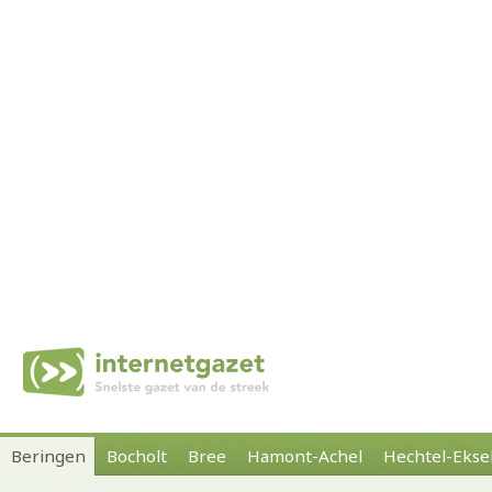
Beringen
Bocholt
Bree
Hamont-Achel
Hechtel-Ekse