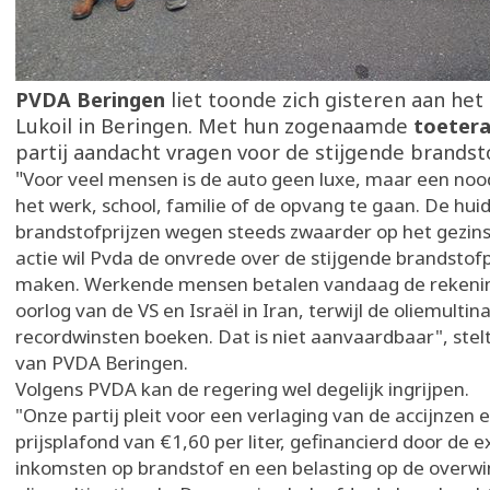
PVDA Beringen
liet toonde zich gisteren aan het
Lukoil in Beringen. Met hun zogenaamde
toeter
partij aandacht vragen voor de stijgende brandst
"
Voor veel mensen is de auto geen luxe, maar een no
het werk, school, familie of de opvang te gaan. De hui
brandstofprijzen wegen steeds zwaarder op het gezin
actie wil Pvda de onvrede over de stijgende brandstofp
maken. Werkende mensen betalen vandaag de rekening
oorlog van de VS en Israël in Iran, terwijl de oliemultin
recordwinsten boeken. Dat is niet aanvaardbaar", ste
van PVDA Beringen.
Volgens PVDA kan de regering wel degelijk ingrijpen.
"Onze partij pleit voor een verlaging van de accijnzen 
prijsplafond van €1,60 per liter, gefinancierd door de e
inkomsten op brandstof en een belasting op de overwi