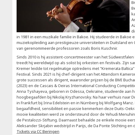
B
B
k
A
Az
d
in 1981 in een muzikale familie in Bakoe. Hij studeerde in Bakoe 
muziekopleiding aan prestigieuze universiteiten in Duitsland en O
van gerenommeerde professoren zoals Boris Kuschnir.
Sinds 2010 is hij assistent-concertmeester van het Südwestfalen
treedt hij wereldwijd op als solist bij orkesten en festivals. Zijn
Kremer leidde tot regelmatige optredens met "Kremerata Baltica
Festival. Sinds 2021 is hij chef-dirigent van het Attendorn Kamero
grote successen als dirigent, waaronder prijzen bij de BMI Buch
(2023) en de Cascais & Oeiras International Conducting Competiti
Anna Tyshayeva, geboren in Odessa, Oekraïne, studeerde aan het
hoogbegaafden bij Nikolaj Kryzhanovsky. Na haar verhuis naar D
in Frankfurt bij Irina Edelstein en in Nürnberg bij Wolfgang Manz.
begaafdheid, sensibiliteit en passie kenmerken deze Duits-Oekra
mooie kwaliteiten werd ze ondersteund door de Yehudi Menuhins
de Pestalozzi-Stiftung. Daarnaast behaalde ze enkele mooie eerst
Aleksander Skrjabin wedstrijd in Parijs, de Da Ponte Stichting en
Tickets via CC Beringen