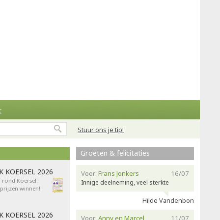
t
Stuur ons je tip!
Groeten & felicitaties
AK KOERSEL 2026
Voor:
Frans Jonkers
16/07
n rond Koersel.
Innige deelneming, veel sterkte
rijzen winnen!
Hilde Vandenbon
AK KOERSEL 2026
Voor:
Anny en Marcel
11/07