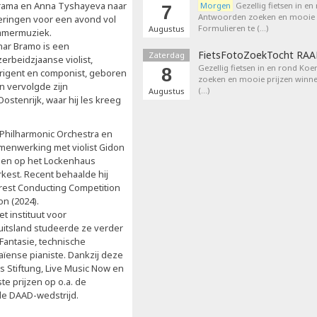
rama en Anna Tyshayeva naar
Morgen
Gezellig fietsen in en
7
Antwoorden zoeken en mooie p
eringen voor een avond vol
Formulieren te (…)
Augustus
amermuziek.
nar Bramo is een
FietsFotoZoekTocht RA
Zaterdag
erbeidzjaanse violist,
Gezellig fietsen in en rond Ko
8
irigent en componist, geboren
zoeken en mooie prijzen winne
en vervolgde zijn
(…)
Augustus
ostenrijk, waar hij les kreeg
 Philharmonic Orchestra en
 samenwerking met violist Gidon
" en op het Lockenhaus
rkest. Recent behaalde hij
arest Conducting Competition
on (2024).
 instituut voor
uitsland studeerde ze verder
 Fantasie, technische
ïense pianiste. Dankzij deze
 Stiftung, Live Music Now en
e prijzen op o.a. de
 de DAAD-wedstrijd.