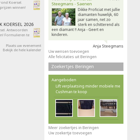
 rond Koersel.
Steegmans - Saenen
rijzen winnen!
Dikke Proficiat met jullie
diamanten huwelijk, 60
jaar samen, net zo
AK KOERSEL 2026
sterk en schitterend als
een diamant !! Anja - Geert en
ersel. Antwoorden
kinderen.
n! Formulieren te
Plaats uw evenement
Anja Steegmans
Bekijk de hele kalender
Uw wensen toevoegen
Alle felicitaties uit Beringen
Zoekertjes Beringen
Aangeboden
Lift verplaatsing minder mobiele me
Cushman te koop
Meer zoekertjes in Beringen
Uw zoekertje toevoegen