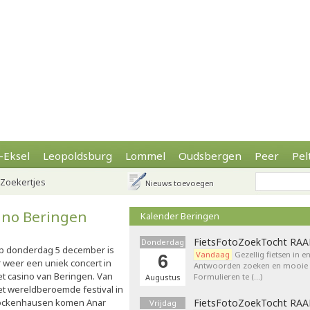
-Eksel
Leopoldsburg
Lommel
Oudsbergen
Peer
Pel
Zoekertjes
Nieuws toevoegen
ino Beringen
Kalender Beringen
FietsFotoZoekTocht RA
Donderdag
p donderdag 5 december is
Vandaag
Gezellig fietsen in e
6
r weer een uniek concert in
Antwoorden zoeken en mooie p
et casino van Beringen. Van
Formulieren te (…)
Augustus
et wereldberoemde festival in
ockenhausen komen Anar
FietsFotoZoekTocht RA
Vrijdag