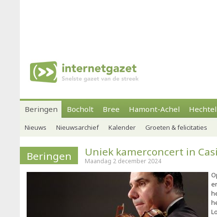
Beringen
Bocholt
Bree
Hamont-Achel
Hechtel
Nieuws
Nieuwsarchief
Kalender
Groeten & felicitaties
Uniek kamerconcert in Cas
Beringen
Maandag 2 december 2024
O
e
h
h
L