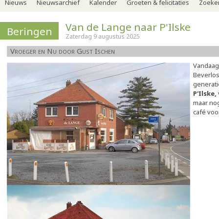
Nieuws
Nieuwsarchief
Kalender
Groeten & felicitaties
Zoeker
Van de Lange naar P'Ilske
Beringen
Zaterdag 9 augustus 2025
Vroeger en Nu door Gust Ischen
Vandaag
Beverlos
generati
P'Ilske,
maar nog
café voo