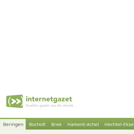
Beringen
Bocholt
Bree
Hamont-Achel
Hechtel-Ekse