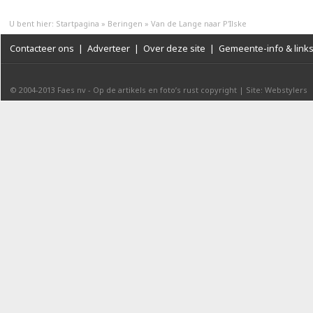
U bent hier:
Startpagina
»
Beringen
»
Van de Lange naar P'Ilske
Contacteer ons
|
Adverteer
|
Over deze site
|
Gemeente-info & link
© 2004-2013
Faes nv
-
Op de artikels en foto’s rust copyright
|
Site: Webstylers