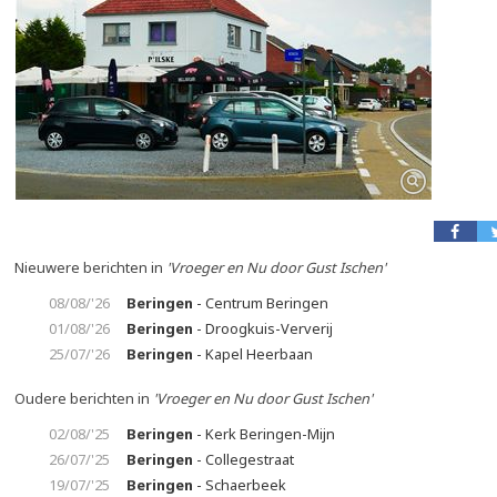
Nieuwere berichten in
'Vroeger en Nu door Gust Ischen'
08/08/'26
Beringen
- Centrum Beringen
01/08/'26
Beringen
- Droogkuis-Ververij
25/07/'26
Beringen
- Kapel Heerbaan
Oudere berichten in
'Vroeger en Nu door Gust Ischen'
02/08/'25
Beringen
- Kerk Beringen-Mijn
26/07/'25
Beringen
- Collegestraat
19/07/'25
Beringen
- Schaerbeek