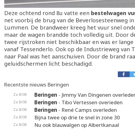
Deze ochtend rond 8u vatte een
bestelwagen vuu
net voorbij de brug van de Beverlosesteenweg in 
Lummen. De brandweer kreeg het vuur snel onde
maar de wagen brandde toch volledig uit. Door 
twee rijstroken niet beschikbaar en was er lange t
vanaf Tessenderlo. Ook op de Industrieweg van 
naar Paal was het aanschuiven. Door de brand ra
geluidschermen licht beschadigd.
Recentste nieuws Beringen
Beringen
- Jimmy Van Dingenen overlede
Za 8/08
Beringen
- Tibo Vertessen overieden
Za 8/08
Beringen
- René Camps overleden
Za 8/08
Bijna twee op drie te snel in zone 30
Za 8/08
Nu ook blauwalgen op Albertkanaal
Za 8/08