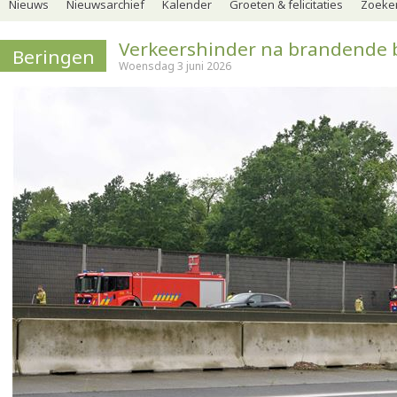
Nieuws
Nieuwsarchief
Kalender
Groeten & felicitaties
Zoeker
Verkeershinder na brandende 
Beringen
Woensdag 3 juni 2026