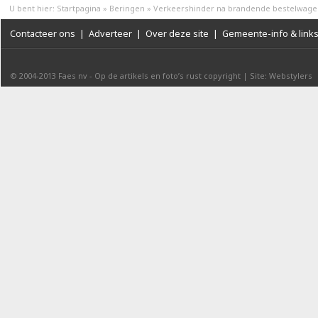
U bent hier:
Startpagina
»
Beringen
»
Verkeershinder na brandende bestelwage
Contacteer ons
|
Adverteer
|
Over deze site
|
Gemeente-info & link
© 2004-2013
Faes nv
-
Op de artikels en foto’s rust copyright
|
Site: Webstylers