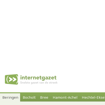
Beringen
Bocholt
Bree
Hamont-Achel
Hechtel-Ekse