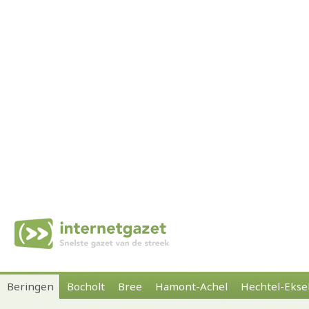
Beringen
Bocholt
Bree
Hamont-Achel
Hechtel-Ekse