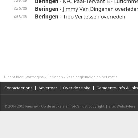
Beringen
- KFC Paal-Tervant B - Lutlomme
Za 8/08
Beringen
- Jimmy Van Dingenen overlede
Za 8/08
Beringen
- Tibo Vertessen overieden
Za 8/08
U bent hier:
Startpagina
»
Beringen
»
Verpleegkundige op het matje
Contacteer ons
|
Adverteer
|
Over deze site
|
Gemeente-info & link
© 2004-2013
Faes nv
-
Op de artikels en foto’s rust copyright
|
Site: Webstylers