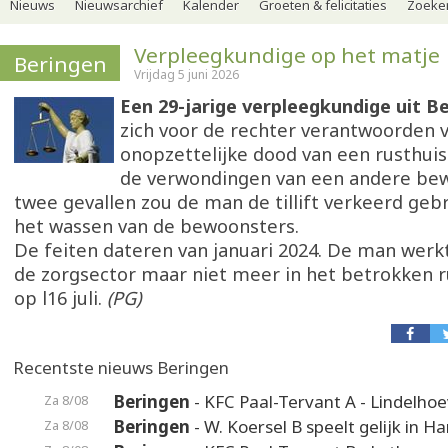
Nieuws
Nieuwsarchief
Kalender
Groeten & felicitaties
Zoeker
Verpleegkundige op het matje
Beringen
Vrijdag 5 juni 2026
Een 29-jarige verpleegkundige uit B
zich voor de rechter verantwoorden 
onopzettelijke dood van een rusthu
de verwondingen van een andere bew
twee gevallen zou de man de tillift verkeerd geb
het wassen van de bewoonsters.
De feiten dateren van januari 2024. De man werk
de zorgsector maar niet meer in het betrokken r
op l16 juli.
(PG)
Recentste nieuws Beringen
Beringen
- KFC Paal-Tervant A - Lindelho
Za 8/08
Beringen
- W. Koersel B speelt gelijk in H
Za 8/08