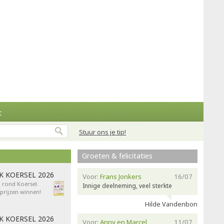
t
Stuur ons je tip!
Groeten & felicitaties
AK KOERSEL 2026
Voor:
Frans Jonkers
16/07
n rond Koersel.
Innige deelneming, veel sterkte
rijzen winnen!
Hilde Vandenbon
AK KOERSEL 2026
Voor:
Anny en Marcel
11/07