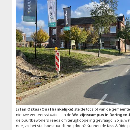
Irfan Oztas (Onafhankelijke)
stelde tot slot van de gemeent
nieuwe verkeerssituatie aan de
Welzijnscampus in Beringen-
de buurtbewoners reeds om terugkoppeling gevraagd. Zo ja, wat
nee, zal het stadsbestuur dit nog doen? Kunnen de Kiss & Ride p