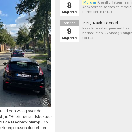
Morgen
Gezellig fietsen in en
8
Antwoorden zoeken en mooie p
Formulieren te (…)
Augustus
BBQ Raak Koersel
Zondag
Raak Koersel organiseert haar j
9
barbecue op: - Zondag 9 augus
tot (…)
Augustus
eraad een vraag over de
Mijn
. "Heeft het stadsbestuur
 is de feedback hierop? Zo
arkeerplaatsen duidelijker