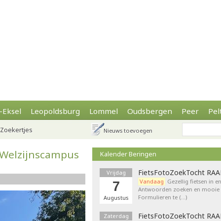
-Eksel
Leopoldsburg
Lommel
Oudsbergen
Peer
Pel
Zoekertjes
Nieuws toevoegen
e Welzijnscampus
Kalender Beringen
FietsFotoZoekTocht RA
Vrijdag
Vandaag
Gezellig fietsen in e
7
Antwoorden zoeken en mooie p
Formulieren te (…)
Augustus
FietsFotoZoekTocht RA
Zaterdag