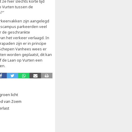
e hier slechts korte tijd
p Vurten tussen de
n?"
rkeervakken zijn aangelegd
jnscampus parkeerden veel
r de geschrankte
an het verkeer verlaagd. In
apaden zijn er in principe
. Schepen Vanhees wees er
en worden geplaatst, dit kan
of de Laan op Vurten een
en.
groen licht
od van Zoem
erlast