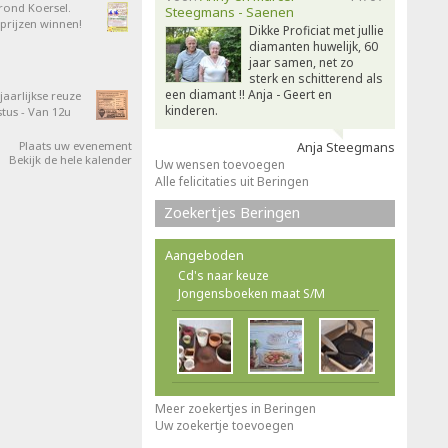
 rond Koersel.
Steegmans - Saenen
rijzen winnen!
Dikke Proficiat met jullie
diamanten huwelijk, 60
jaar samen, net zo
sterk en schitterend als
een diamant !! Anja - Geert en
aarlijkse reuze
kinderen.
tus - Van 12u
Plaats uw evenement
Anja Steegmans
Bekijk de hele kalender
Uw wensen toevoegen
Alle felicitaties uit Beringen
Zoekertjes Beringen
Aangeboden
Cd's naar keuze
Jongensboeken maat S/M
Meer zoekertjes in Beringen
Uw zoekertje toevoegen