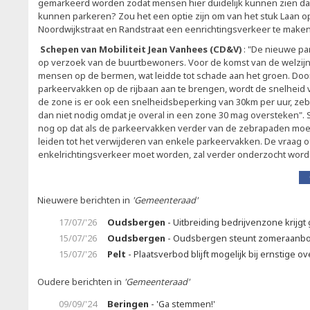
gemarkeerd worden zodat mensen hier duidelijk kunnen zien dat z
kunnen parkeren? Zou het een optie zijn om van het stuk Laan o
Noordwijkstraat en Randstraat een eenrichtingsverkeer te make
Schepen van Mobiliteit Jean Vanhees (CD&V)
: "De nieuwe pa
op verzoek van de buurtbewoners. Voor de komst van de welzi
mensen op de bermen, wat leidde tot schade aan het groen. Doo
parkeervakken op de rijbaan aan te brengen, wordt de snelheid v
de zone is er ook een snelheidsbeperking van 30km per uur, zebr
dan niet nodig omdat je overal in een zone 30 mag oversteken"
nog op dat als de parkeervakken verder van de zebrapaden moet
leiden tot het verwijderen van enkele parkeervakken. De vraag 
enkelrichtingsverkeer moet worden, zal verder onderzocht word
Nieuwere berichten in
'Gemeenteraad'
17/07/'26
Oudsbergen
- Uitbreiding bedrijvenzone krijgt 
15/07/'26
Oudsbergen
- Oudsbergen steunt zomeraanb
15/07/'26
Pelt
- Plaatsverbod blijft mogelijk bij ernstige ov
Oudere berichten in
'Gemeenteraad'
09/09/'24
Beringen
- 'Ga stemmen!'