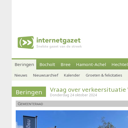
Beringen
Bocholt
Bree
Hamont-Achel
Hechtel
Nieuws
Nieuwsarchief
Kalender
Groeten & felicitaties
Vraag over verkeersituati
Beringen
Donderdag 24 oktober 2024
Gemeenteraad