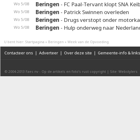
Beringen
- FC Paal-Tervant klopt SNA Kei
Wo 5/08
Beringen
- Patrick Swinnen overleden
Wo 5/08
Beringen
- Drugs verstopt onder motorka
Wo 5/08
Beringen
- Hulp onderweg naar Nederlan
Wo 5/08
U bent hier:
Startpagina
»
Beringen
»
Week van de Opvoeding
Contacteer ons
|
Adverteer
|
Over deze site
|
Gemeente-info & link
© 2004-2013
Faes nv
-
Op de artikels en foto’s rust copyright
|
Site: Webstylers