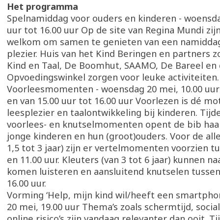
Het programma
Spelnamiddag voor ouders en kinderen - woensda
uur tot 16.00 uur Op de site van Regina Mundi zij
welkom om samen te genieten van een namiddag 
plezier. Huis van het Kind Beringen en partners zo
Kind en Taal, De Boomhut, SAAMO, De Bareel en
Opvoedingswinkel zorgen voor leuke activiteiten
Voorleesmomenten - woensdag 20 mei, 10.00 uur 
en van 15.00 uur tot 16.00 uur Voorlezen is dé mo
leesplezier en taalontwikkeling bij kinderen. Tij
voorlees- en knutselmomenten opent de bib haa
jonge kinderen en hun (groot)ouders. Voor de alle
1,5 tot 3 jaar) zijn er vertelmomenten voorzien t
en 11.00 uur. Kleuters (van 3 tot 6 jaar) kunnen n
komen luisteren en aansluitend knutselen tussen
16.00 uur.
Vorming ‘Help, mijn kind wil/heeft een smartpho
20 mei, 19.00 uur Thema’s zoals schermtijd, soci
online risico’s zijn vandaag relevanter dan ooit. T