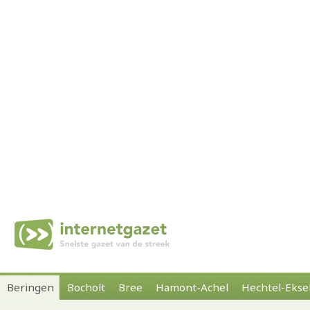
Beringen
Bocholt
Bree
Hamont-Achel
Hechtel-Ekse