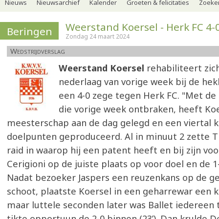
Nieuws
Nieuwsarchief
Kalender
Groeten & felicitaties
Zoeker
Weerstand Koersel - Herk FC 4-
Beringen
Zondag 24 maart 2024
Wedstrijdverslag
Weerstand Koersel
rehabiliteert zic
nederlaag van vorige week bij de he
een 4-0 zege tegen Herk FC. "Met de 
die vorige week ontbraken, heeft Koe
meesterschap aan de dag gelegd en een viertal 
doelpunten geproduceerd. Al in minuut 2 zette T
raid in waarop hij een patent heeft en bij zijn vo
Cerigioni op de juiste plaats op voor doel en de 1
Nadat bezoeker Jaspers een reuzenkans op de ge
schoot, plaatste Koersel in een geharrewar een k
maar luttele seconden later was Ballet iedereen t
tikte opportuun de 2-0 binnen (23’). Dan krulde 