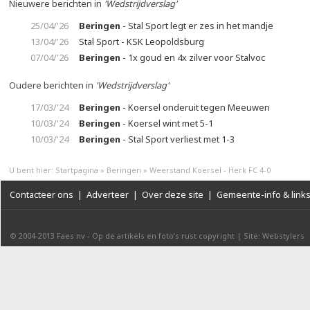
Nieuwere berichten in
'Wedstrijdverslag'
25/04/'26
Beringen
- Stal Sport legt er zes in het mandje
13/04/'26
Stal Sport - KSK Leopoldsburg
07/04/'26
Beringen
- 1x goud en 4x zilver voor Stalvoc
Oudere berichten in
'Wedstrijdverslag'
17/03/'24
Beringen
- Koersel onderuit tegen Meeuwen
10/03/'24
Beringen
- Koersel wint met 5-1
10/03/'24
Beringen
- Stal Sport verliest met 1-3
U bent hier:
Startpagina
»
Beringen
»
Weerstand Koersel - Herk FC 4-0
Contacteer ons
|
Adverteer
|
Over deze site
|
Gemeente-info & link
© 2004-2013
Faes nv
-
Op de artikels en foto’s rust copyright
|
Site: Webstylers