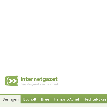
Beringen
Bocholt
Bree
Hamont-Achel
Hechtel-Ekse