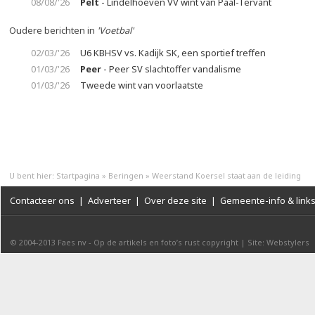
08/08/'26
Pelt
- Lindelhoeven VV wint van Paal-Tervant
Oudere berichten in
'Voetbal'
02/03/'26
U6 KBHSV vs. Kadijk SK, een sportief treffen
01/03/'26
Peer
- Peer SV slachtoffer vandalisme
01/03/'26
Tweede wint van voorlaatste
U bent hier:
Startpagina
»
Beringen
»
Weerstand Koersel staat aan de leiding
Contacteer ons
|
Adverteer
|
Over deze site
|
Gemeente-info & link
© 2004-2013
Faes nv
-
Op de artikels en foto’s rust copyright
|
Site: Webstylers