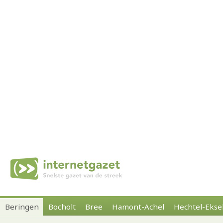
Beringen
Bocholt
Bree
Hamont-Achel
Hechtel-Ekse