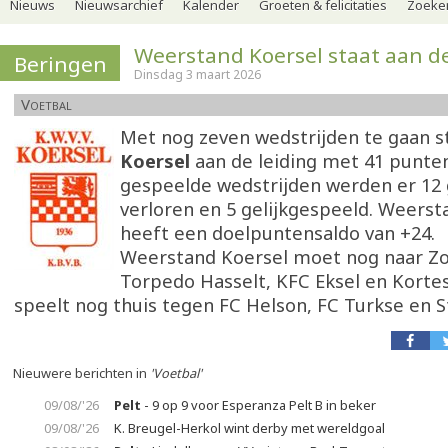
Nieuws
Nieuwsarchief
Kalender
Groeten & felicitaties
Zoeker
Weerstand Koersel staat aan de
Beringen
Dinsdag 3 maart 2026
Voetbal
Met nog zeven wedstrijden te gaan s
Koersel
aan de leiding met 41 punten
gespeelde wedstrijden werden er 12
verloren en 5 gelijkgespeeld. Weerst
heeft een doelpuntensaldo van +24.
Weerstand Koersel moet nog naar Z
Torpedo Hasselt, KFC Eksel en Kort
speelt nog thuis tegen FC Helson, FC Turkse en St
Nieuwere berichten in
'Voetbal'
09/08/'26
Pelt
- 9 op 9 voor Esperanza Pelt B in beker
09/08/'26
K. Breugel-Herkol wint derby met wereldgoal