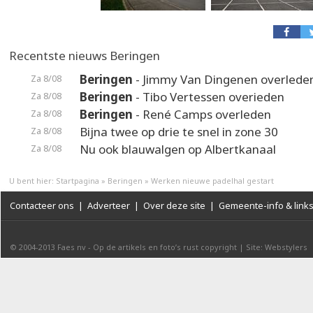
Recentste nieuws Beringen
Beringen
- Jimmy Van Dingenen overlede
Za 8/08
Beringen
- Tibo Vertessen overieden
Za 8/08
Beringen
- René Camps overleden
Za 8/08
Bijna twee op drie te snel in zone 30
Za 8/08
Nu ook blauwalgen op Albertkanaal
Za 8/08
U bent hier:
Startpagina
»
Beringen
»
Werken nieuwe padelhal gestart
Contacteer ons
|
Adverteer
|
Over deze site
|
Gemeente-info & link
© 2004-2013
Faes nv
-
Op de artikels en foto’s rust copyright
|
Site: Webstylers