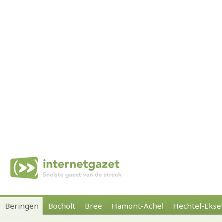
Beringen
Bocholt
Bree
Hamont-Achel
Hechtel-Ekse