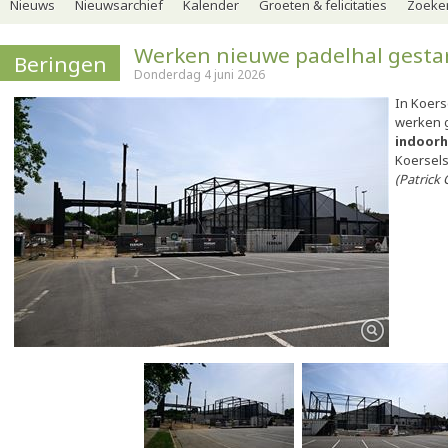
Nieuws
Nieuwsarchief
Kalender
Groeten & felicitaties
Zoeker
Werken nieuwe padelhal gesta
Beringen
Donderdag 4 juni 2026
In Koers
werken g
indoorh
Koersels
(Patrick