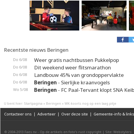
Recentste nieuws Beringen
Weer gratis nachtbussen Pukkelpop
Do 6/08
Dit weekend weer flitsmarathon
Do 6/08
Landbouw 45% van grondoppervlakte
Do 6/08
Beringen
- Sierlijke kraanvogels
Do 6/08
Beringen
- FC Paal-Tervant klopt SNA Kei
Wo 5/08
U bent hier:
Startpagina
»
Beringen
»
WK-koorts nog op een laag pitje
Contacteer ons
|
Adverteer
|
Over deze site
|
Gemeente-info & link
© 2004-2013
Faes nv
-
Op de artikels en foto’s rust copyright
|
Site: Webstylers