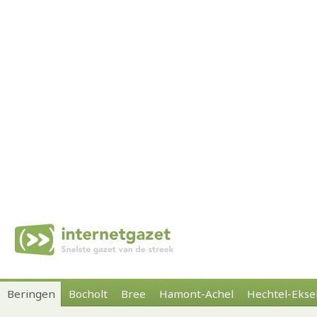
Beringen
Bocholt
Bree
Hamont-Achel
Hechtel-Ekse