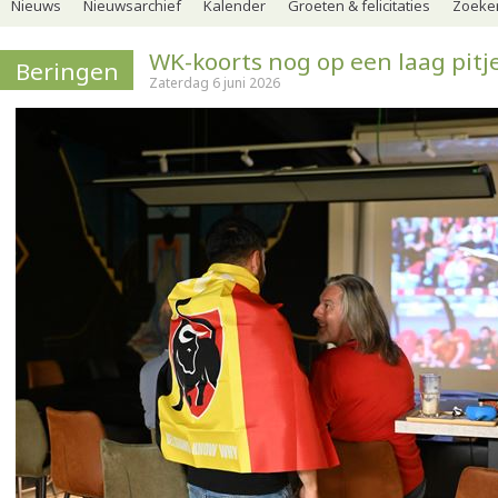
Nieuws
Nieuwsarchief
Kalender
Groeten & felicitaties
Zoeker
WK-koorts nog op een laag pitj
Beringen
Zaterdag 6 juni 2026