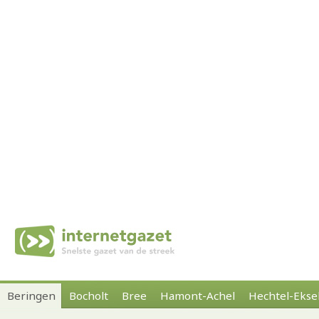
Beringen
Bocholt
Bree
Hamont-Achel
Hechtel-Ekse