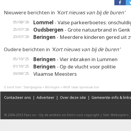
Nieuwere berichten in
'Kort nieuws van bij de buren'
Lommel
- Valse parkeerboetes: onschuldi
05/08/'26
Oudsbergen
- Grote natuurbrand in Genk
25/07/'26
Beringen
- Meerdere kinderen gered uit
23/07/'26
Oudere berichten in
'Kort nieuws van bij de buren'
Beringen
- Vier inbraken in Lummen
05/10/'25
Beringen
- Op de vlucht voor politie
01/10/'25
Vlaamse Meesters
30/09/'25
U bent hier:
Startpagina
»
Beringen
»
Wolf slaat opnieuw toe
Contacteer ons
|
Adverteer
|
Over deze site
|
Gemeente-info & link
© 2004-2013
Faes nv
-
Op de artikels en foto’s rust copyright
|
Site: Webstylers