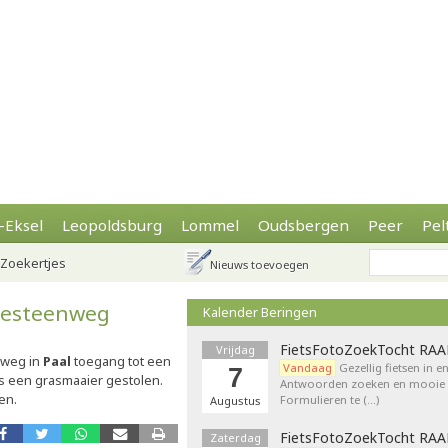
-Eksel
Leopoldsburg
Lommel
Oudsbergen
Peer
Pel
Zoekertjes
Nieuws toevoegen
sesteenweg
Kalender Beringen
FietsFotoZoekTocht RA
Vrijdag
nweg in
Paal
toegang tot een
Vandaag
Gezellig fietsen in e
7
s een grasmaaier gestolen.
Antwoorden zoeken en mooie p
en.
Formulieren te (…)
Augustus
FietsFotoZoekTocht RA
Zaterdag