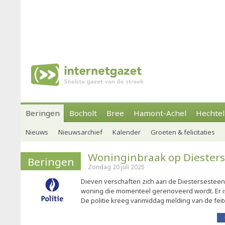
Beringen
Bocholt
Bree
Hamont-Achel
Hechtel
Nieuws
Nieuwsarchief
Kalender
Groeten & felicitaties
Woninginbraak op Diester
Beringen
Zondag 20 juli 2025
Dieven verschaften zich aan de Diestersestee
woning die momenteel gerenoveerd wordt. Er i
De politie kreeg vanmiddag melding van de feit