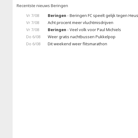
Recentste nieuws Beringen
Vr 7/08
Beringen
- Beringen FC speelt gelijk tegen Heu
Vr 7/08
Acht procent meer vluchtmisdrijven
Vr 7/08
Beringen
- Veel volk voor Paul Michiels
Do 6/08
Weer gratis nachtbussen Pukkelpop
Do 6/08
Dit weekend weer flitsmarathon