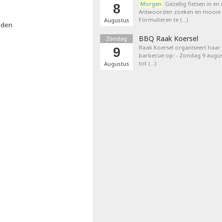
Morgen
Gezellig fietsen in en
8
Antwoorden zoeken en mooie p
Formulieren te (…)
Augustus
sden
BBQ Raak Koersel
Zondag
Raak Koersel organiseert haar j
9
barbecue op: - Zondag 9 augus
tot (…)
Augustus