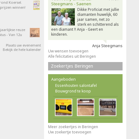
 rond Koersel.
Steegmans - Saenen
rijzen winnen!
Dikke Proficiat met jullie
diamanten huwelijk, 60
jaar samen, net zo
sterk en schitterend als
een diamant !! Anja - Geert en
aarlijkse reuze
kinderen.
tus - Van 12u
Plaats uw evenement
Anja Steegmans
Bekijk de hele kalender
Uw wensen toevoegen
Alle felicitaties uit Beringen
Zoekertjes Beringen
Aangeboden
Essenhouten salontafel
Bouwgrond te koop
Meer zoekertjes in Beringen
Uw zoekertje toevoegen