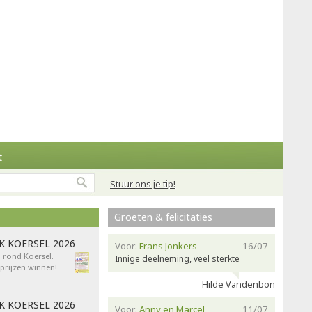
t
Stuur ons je tip!
Groeten & felicitaties
AK KOERSEL 2026
Voor:
Frans Jonkers
16/07
n rond Koersel.
Innige deelneming, veel sterkte
rijzen winnen!
Hilde Vandenbon
AK KOERSEL 2026
Voor:
Anny en Marcel
11/07