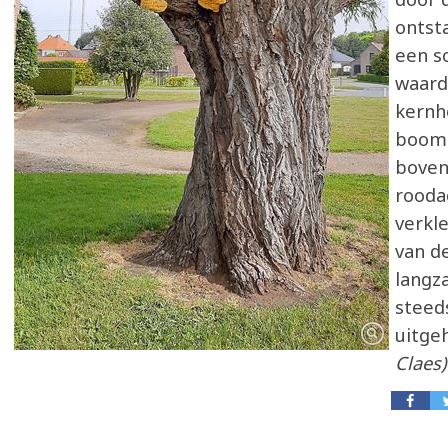
ontsta
een s
waard
kernh
boom 
boven
rooda
verkl
van d
langz
steed
uitge
Claes)