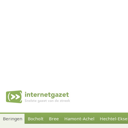
Beringen
Bocholt
Bree
Hamont-Achel
Hechtel-Ekse