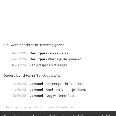
Nieuwere berichten in
'Vandaag gezien'
28/07/'26
Beringen
- Een kelderke...
22/07/'26
Beringen
- Waar zijn de bomen?
16/06/'26
Van grasjes en terrasjes
Oudere berichten in
'Vandaag gezien'
04/05/'20
Lommel
- Kleurenpracht in de lente
04/05/'20
Lommel
- Snel een 'Veritasje' doen?
03/05/'20
Lommel
- Nog wat lentefoto's
U bent hier:
Startpagina
»
Beringen
»
Zwavelzwam