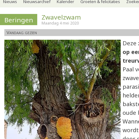
Nieuws
Nieuwsarchief
Kalender
Groeten & felicitaties
Zoeker
Zwavelzwam
Beringen
Maandag 4 mei 2020
Vandaag gezien
Deze
op ee
treur
Paal v
zwave
paras
helde
bakst
oude 
Wann
wordt
door 