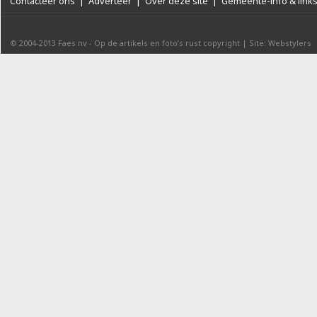
Contacteer ons
|
Adverteer
|
Over deze site
|
Gemeente-info & link
© 2004-2013
Faes nv
-
Op de artikels en foto’s rust copyright
|
Site: Webstylers