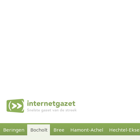
Beringen
Bocholt
Bree
Hamont-Achel
Hechtel-Ekse