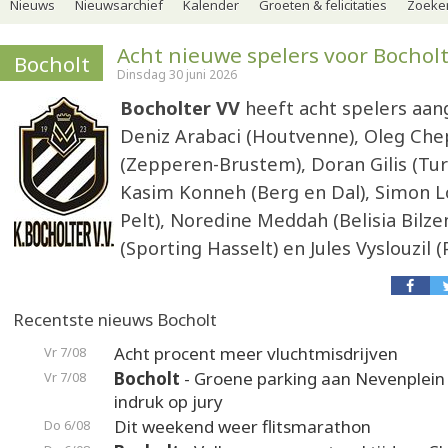
Nieuws
Nieuwsarchief
Kalender
Groeten & felicitaties
Zoeker
Acht nieuwe spelers voor Bocholt
Bocholt
Dinsdag 30 juni 2026
Bocholter VV
heeft acht spelers aan
Deniz Arabaci (Houtvenne), Oleg Che
(Zepperen-Brustem), Doran Gilis (Tur
Kasim Konneh (Berg en Dal), Simon L
Pelt), Noredine Meddah (Belisia Bilzen
(Sporting Hasselt) en Jules Vyslouzil (
Recentste nieuws Bocholt
Acht procent meer vluchtmisdrijven
Vr 7/08
Bocholt
- Groene parking aan Nevenplei
Vr 7/08
indruk op jury
Dit weekend weer flitsmarathon
Do 6/08