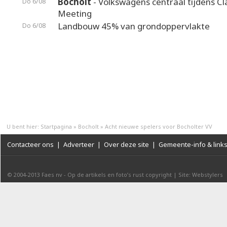
Bocholt
- Volkswagens centraal tijdens Cl
Do 6/08
Meeting
Landbouw 45% van grondoppervlakte
Do 6/08
U bent hier:
Startpagina
»
Bocholt
»
Acht nieuwe spelers voor Bocholter VV
Contacteer ons
|
Adverteer
|
Over deze site
|
Gemeente-info & link
© 2004-2013
Faes nv
-
Op de artikels en foto’s rust copyright
|
Site: Webstylers