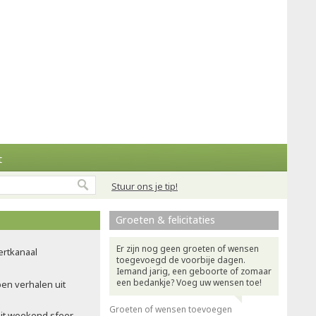
t
Stuur ons je tip!
Groeten & felicitaties
Er zijn nog geen groeten of wensen
ertkanaal
toegevoegd de voorbije dagen.
Iemand jarig, een geboorte of zomaar
een bedankje? Voeg uw wensen toe!
pen verhalen uit
Groeten of wensen toevoegen
dit weekend sfeer