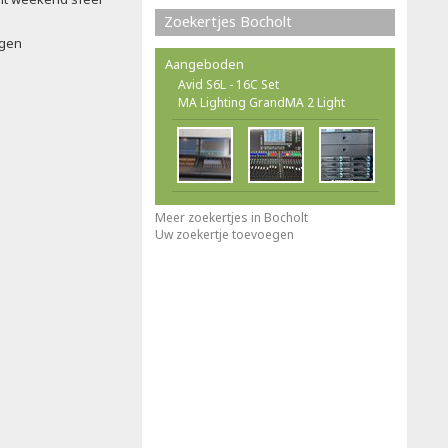
Zoekertjes Bocholt
ngen
Aangeboden
Avid S6L - 16C Set
MA Lighting GrandMA 2 Light
Meer zoekertjes in Bocholt
Uw zoekertje toevoegen