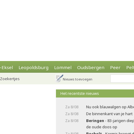
-Eksel
Leopoldsburg
Lommel
Oudsbergen
Peer
Pel
Zoekertjes
Nieuws toevoegen
Het recentste nieuws
Za 8/08
Nu ook blauwalgen op Alb
Za 8/08
De binnenkant van je hart
Za 8/08
Beringen
- 83-jarigen die
de oude doos op
Za 8/08
Bocholt
- Kermis brengt 