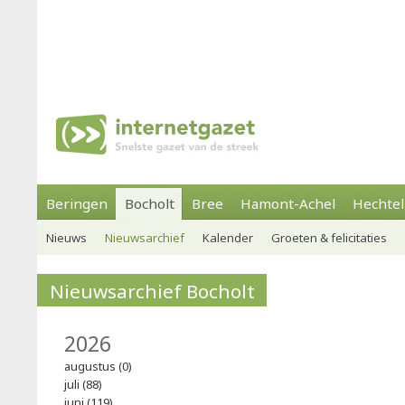
Beringen
Bocholt
Bree
Hamont-Achel
Hechtel
Nieuws
Nieuwsarchief
Kalender
Groeten & felicitaties
Nieuwsarchief Bocholt
2026
augustus (0)
juli (88)
juni (119)