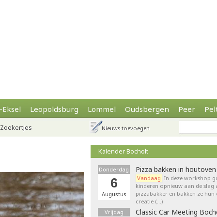
-Eksel
Leopoldsburg
Lommel
Oudsbergen
Peer
Pel
Zoekertjes
Nieuws toevoegen
Kalender Bocholt
Pizza bakken in houtoven
Donderdag
Vandaag
In deze workshop g
6
kinderen opnieuw aan de slag 
pizzabakker en bakken ze hun 
Augustus
creatie (…)
Classic Car Meeting Boch
Vrijdag