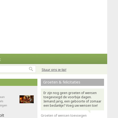
t
Stuur ons je tip!
Groeten & felicitaties
Er zijn nog geen groeten of wensen
aan
toegevoegd de voorbije dagen.
als
Iemand jarig, een geboorte of zomaar
eigen
een bedankje? Voeg uw wensen toe!
olt
Groeten of wensen toevoegen