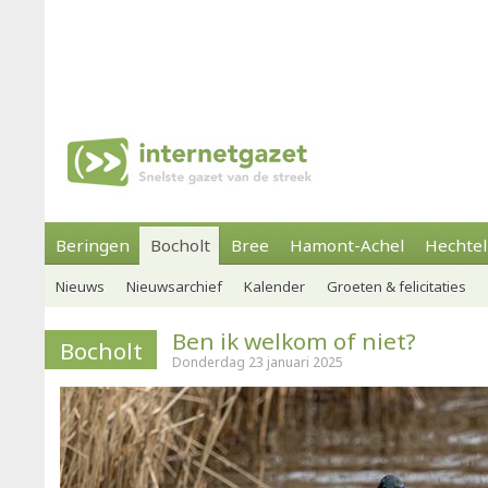
Beringen
Bocholt
Bree
Hamont-Achel
Hechtel
Nieuws
Nieuwsarchief
Kalender
Groeten & felicitaties
Ben ik welkom of niet?
Bocholt
Donderdag 23 januari 2025