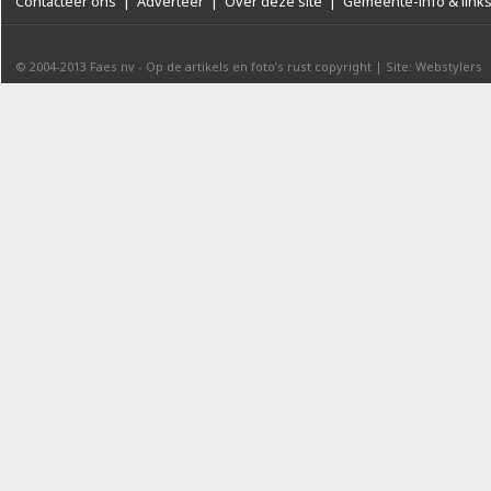
Contacteer ons
|
Adverteer
|
Over deze site
|
Gemeente-info & link
© 2004-2013
Faes nv
-
Op de artikels en foto’s rust copyright
|
Site: Webstylers