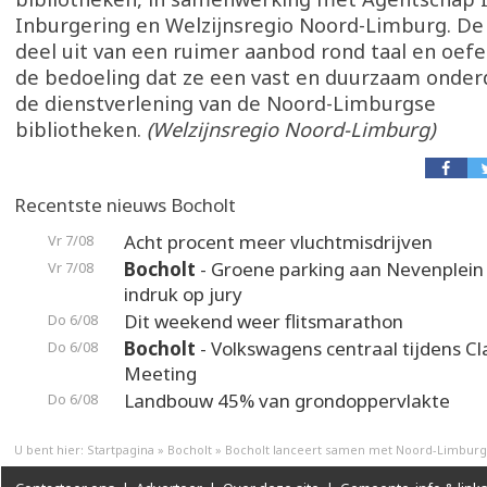
Inburgering en Welzijnsregio Noord-Limburg. De
deel uit van een ruimer aanbod rond taal en oefe
de bedoeling dat ze een vast en duurzaam onder
de dienstverlening van de Noord-Limburgse
bibliotheken.
(Welzijnsregio Noord-Limburg)
Recentste nieuws Bocholt
Acht procent meer vluchtmisdrijven
Vr 7/08
Bocholt
- Groene parking aan Nevenplei
Vr 7/08
indruk op jury
Dit weekend weer flitsmarathon
Do 6/08
Bocholt
- Volkswagens centraal tijdens Cl
Do 6/08
Meeting
Landbouw 45% van grondoppervlakte
Do 6/08
U bent hier:
Startpagina
»
Bocholt
»
Bocholt lanceert samen met Noord-Limburg 