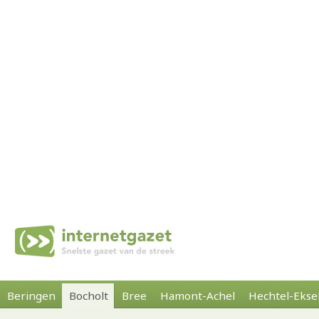
Beringen
Bocholt
Bree
Hamont-Achel
Hechtel-Ekse