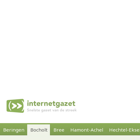
Beringen
Bocholt
Bree
Hamont-Achel
Hechtel-Ekse