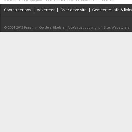
Contacteer ons
|
Adverteer
|
Over deze site
|
Gemeente-info & link
© 2004-2013
Faes nv
-
Op de artikels en foto’s rust copyright
|
Site: Webstylers