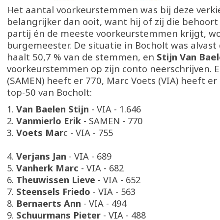
Het aantal voorkeurstemmen was bij deze verki
belangrijker dan ooit, want hij of zij die behoort
partij én de meeste voorkeurstemmen krijgt, w
burgemeester. De situatie in Bocholt was alvast 
haalt 50,7 % van de stemmen, en
Stijn Van Bae
voorkeurstemmen op zijn conto neerschrijven. E
(SAMEN) heeft er 770, Marc Voets (VIA) heeft er 
top-50 van Bocholt:
1.
Van Baelen Stijn
- VIA - 1.646
2.
Vanmierlo Erik
- SAMEN - 770
3.
Voets Mar
c - VIA - 755
4.
Verjans Jan
- VIA - 689
5.
Vanherk Marc
- VIA - 682
6.
Theuwissen Lieve
- VIA - 652
7.
Steensels Friedo
- VIA - 563
8.
Bernaerts Ann
- VIA - 494
9.
Schuurmans Pieter
- VIA - 488