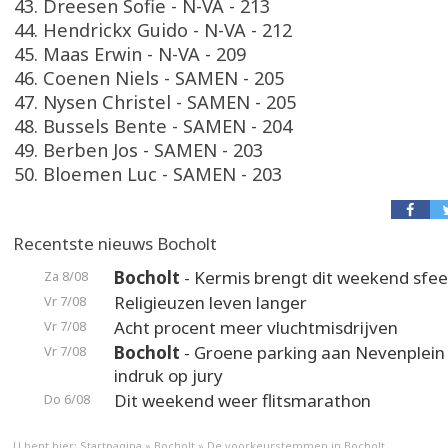
43. Dreesen Sofie - N-VA - 213
44. Hendrickx Guido - N-VA - 212
45. Maas Erwin - N-VA - 209
46. Coenen Niels - SAMEN - 205
47. Nysen Christel - SAMEN - 205
48. Bussels Bente - SAMEN - 204
49. Berben Jos - SAMEN - 203
50. Bloemen Luc - SAMEN - 203
Recentste nieuws Bocholt
Bocholt
- Kermis brengt dit weekend sfeer
Za 8/08
Religieuzen leven langer
Vr 7/08
Acht procent meer vluchtmisdrijven
Vr 7/08
Bocholt
- Groene parking aan Nevenplei
Vr 7/08
indruk op jury
Dit weekend weer flitsmarathon
Do 6/08
U bent hier:
Startpagina
»
Bocholt
»
De voorkeurstemmen in Bocholt