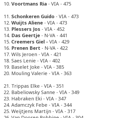
10.
Voortmans Ria
- VIA - 475
11.
Schonkeren Guido
- VIA - 473
12.
Wuijts Aliene
- VIA - 473
13.
Plessers Jos
- VIA - 452
14.
Das Geertje
- N-VA - 441
15.
Creemers Giel -
VIA - 429
16.
Prenen Bert
- N-VA - 422
17. Wils Jeroen - VIA - 421
18. Saes Lenie - VIA - 402
19. Baselet Joke - VIA - 385
20. Mouling Valerie - VIA - 363
21. Trippas Elke - VIA - 351
22. Babeliowsky Sanne - VIA - 349
23. Habraken Eki - VIA - 347
24. Adamczyk Febe - VIA - 344
25. Weijtjens Martijn - VIA - 317
26. Van Dooren Robbine - VIA - 304