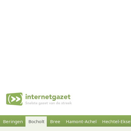
Beringen
Bocholt
Bree
Hamont-Achel
Hechtel-Ekse