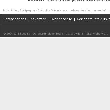
U bent hier:
Startpagina
»
Bocholt
»
Drie nieuwe medewerkers leggen eed af in 
Contacteer ons
|
Adverteer
|
Over deze site
|
Gemeente-info & link
© 2004-2013
Faes nv
-
Op de artikels en foto’s rust copyright
|
Site: Webstylers