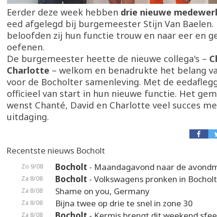
Eerder deze week hebben
drie nieuwe medewer
eed afgelegd bij burgemeester Stijn Van Baelen
beloofden zij hun functie trouw en naar eer en g
oefenen.
De burgemeester heette de nieuwe collega's –
C
Charlotte
– welkom en benadrukte het belang va
voor de Bocholter samenleving. Met de eedaflegg
officieel van start in hun nieuwe functie. Het g
wenst Chanté, David en Charlotte veel succes m
uitdaging.
Recentste nieuws Bocholt
Bocholt
- Maandagavond naar de avond
Zo 9/08
Bocholt
- Volkswagens pronken in Bocholt
Za 8/08
Shame on you, Germany
Za 8/08
Bijna twee op drie te snel in zone 30
Za 8/08
Bocholt
- Kermis brengt dit weekend sfeer
Za 8/08