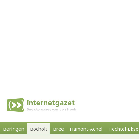
Beringen
Bocholt
Bree
Hamont-Achel
Hechtel-Ekse