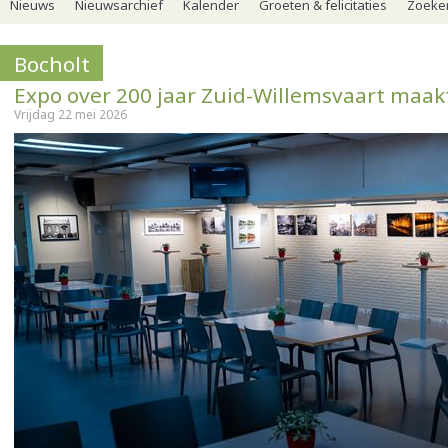
Nieuws
Nieuwsarchief
Kalender
Groeten & felicitaties
Zoeker
Bocholt
Expo over 200 jaar Zuid-Willemsvaart maak
Vrijdag 22 mei 2026