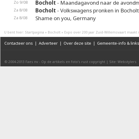
Bocholt
- Maandagavond naar de avond
Zo 9/08
Bocholt
- Volkswagens pronken in Bocholt
Za 8/08
Shame on you, Germany
Za 8/08
U bent hier:
Startpagina
»
Bocholt
»
Expo over 200 jaar Zuid-Willemsvaart maakt 
Contacteer ons
|
Adverteer
|
Over deze site
|
Gemeente-info & link
© 2004-2013
Faes nv
-
Op de artikels en foto’s rust copyright
|
Site: Webstylers