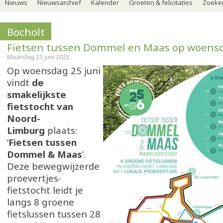
Nieuws
Nieuwsarchief
Kalender
Groeten & felicitaties
Zoeker
Bocholt
Fietsen tussen Dommel en Maas op woensd
Maandag 23 juni 2025
Op woensdag 25 juni
vindt
de
smakelijkste
fietstocht van
Noord-
Limburg
plaats:
‘
Fietsen tussen
Dommel & Maas
’.
Deze bewegwijzerde
proevertjes-
fietstocht leidt je
langs 8 groene
fietslussen tussen 28