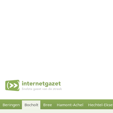
Beringen
Bocholt
Bree
Hamont-Achel
Hechtel-Ekse