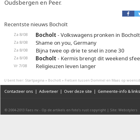
Oudsbergen en Peer.
Recentste nieuws Bocholt
Bocholt
- Volkswagens pronken in Bocholt
Za 8/08
Shame on you, Germany
Za 8/08
Bijna twee op drie te snel in zone 30
Za 8/08
Bocholt
- Kermis brengt dit weekend sfeer
Za 8/08
Religieuzen leven langer
Vr 7/08
U bent hier:
Startpagina
»
Bocholt
»
Fietsen tussen Dommel en Maas op woensda
Contacteer ons
|
Adverteer
|
Over deze site
|
Gemeente-info & link
© 2004-2013
Faes nv
-
Op de artikels en foto’s rust copyright
|
Site: Webstylers