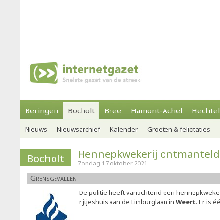
Beringen
Bocholt
Bree
Hamont-Achel
Hechtel
Nieuws
Nieuwsarchief
Kalender
Groeten & felicitaties
Hennepkwekerij ontmanteld
Bocholt
Zondag 17 oktober 2021
Grensgevallen
De politie heeft vanochtend een hennepkweker
rijtjeshuis aan de Limburglaan in
Weert
. Er is é