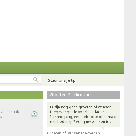
t
Stuur ons je tip!
Groeten & felicitaties
Er zijn nog geen groeten of wensen
e vlaai maakt
toegevoegd de voorbije dagen.
ze
Iemand jarig, een geboorte of zomaar
een bedankje? Voeg uw wensen toe!
Groeten of wensen toevoegen