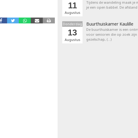
Tijdens de wandeling maak je m
11
je een open babbel. De afstand
Augustus
Buurthuiskamer Kaulille
Donderdag
De buurthuiskamer is een ontm
13
voor senioren die op zoek zijn
gezelschap, (…)
Augustus