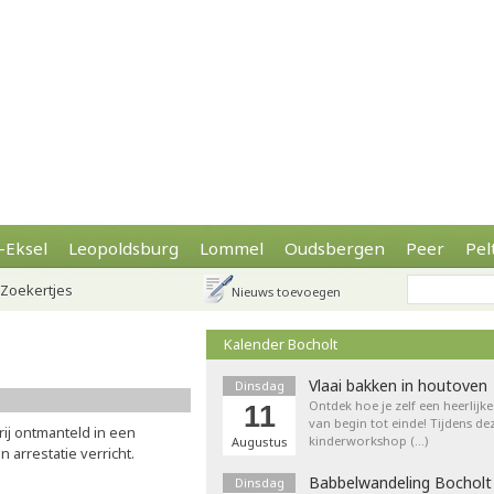
-Eksel
Leopoldsburg
Lommel
Oudsbergen
Peer
Pel
Zoekertjes
Nieuws toevoegen
Kalender Bocholt
Vlaai bakken in houtoven
Dinsdag
Ontdek hoe je zelf een heerlijk
11
van begin tot einde! Tijdens de
ij ontmanteld in een
kinderworkshop (…)
Augustus
én arrestatie verricht.
Babbelwandeling Bocholt
Dinsdag