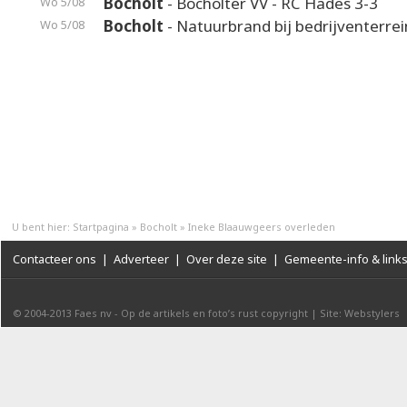
Bocholt
- Bocholter VV - RC Hades 3-3
Wo 5/08
Bocholt
- Natuurbrand bij bedrijventerrei
Wo 5/08
U bent hier:
Startpagina
»
Bocholt
»
Ineke Blaauwgeers overleden
Contacteer ons
|
Adverteer
|
Over deze site
|
Gemeente-info & link
© 2004-2013
Faes nv
-
Op de artikels en foto’s rust copyright
|
Site: Webstylers