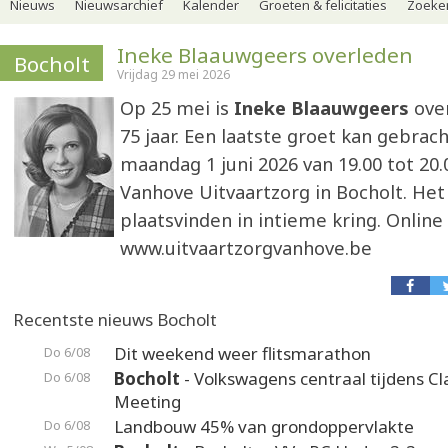
Nieuws
Nieuwsarchief
Kalender
Groeten & felicitaties
Zoeker
Ineke Blaauwgeers overleden
Bocholt
Vrijdag 29 mei 2026
Op 25 mei is
Ineke Blaauwgeers
ove
75 jaar. Een laatste groet kan gebra
maandag 1 juni 2026 van 19.00 tot 20.0
Vanhove Uitvaartzorg in Bocholt. Het 
plaatsvinden in intieme kring. Online
www.uitvaartzorgvanhove.be
Recentste nieuws Bocholt
Dit weekend weer flitsmarathon
Do 6/08
Bocholt
- Volkswagens centraal tijdens Cl
Do 6/08
Meeting
Landbouw 45% van grondoppervlakte
Do 6/08