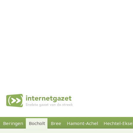
Beringen
Bocholt
Bree
Hamont-Achel
Hechtel-Ekse