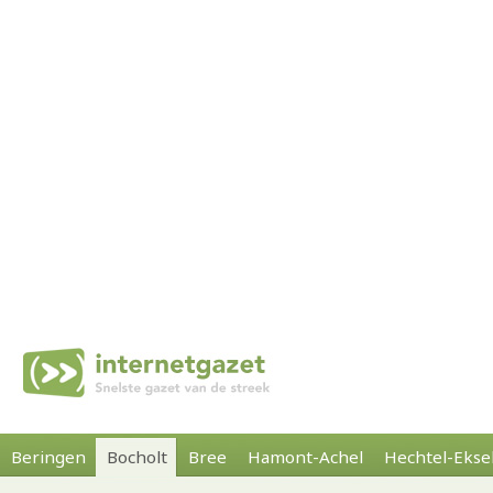
Beringen
Bocholt
Bree
Hamont-Achel
Hechtel-Ekse