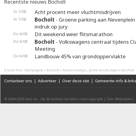
Recentste nieuws Bocholt
Acht procent meer vluchtmisdrijven
Vr 7/08
Bocholt
- Groene parking aan Nevenplei
Vr 7/08
indruk op jury
Dit weekend weer flitsmarathon
Do 6/08
Bocholt
- Volkswagens centraal tijdens Cl
Do 6/08
Meeting
Landbouw 45% van grondoppervlakte
Do 6/08
U bent hier:
Startpagina
»
Bocholt
»
Kleine koekjes, grote boodschap in Bocholt
Contacteer ons
|
Adverteer
|
Over deze site
|
Gemeente-info & link
© 2004-2013
Faes nv
-
Op de artikels en foto’s rust copyright
|
Site: Webstylers