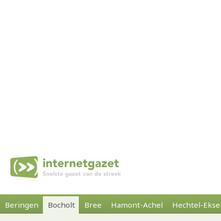
Beringen
Bocholt
Bree
Hamont-Achel
Hechtel-Ekse