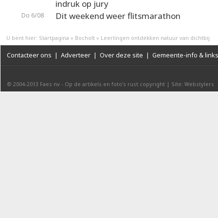
indruk op jury
Dit weekend weer flitsmarathon
Do 6/08
U bent hier:
Startpagina
»
Bocholt
»
Leerlingen ontdekken natuur van dichtbij
Contacteer ons
|
Adverteer
|
Over deze site
|
Gemeente-info & link
© 2004-2013
Faes nv
-
Op de artikels en foto’s rust copyright
|
Site: Webstylers