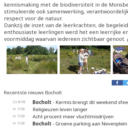
kennismaking met de biodiversiteit in de Mons
stimuleerde ook samenwerking, verantwoordelijk
respect voor de natuur.
Dankzij de inzet van de leerkrachten, de begelei
enthousiaste leerlingen werd het een leerrijke en
voormiddag waarvan iedereen zichtbaar genoot.
Recentste nieuws Bocholt
Bocholt
- Kermis brengt dit weekend sfeer
Za 8/08
Religieuzen leven langer
Vr 7/08
Acht procent meer vluchtmisdrijven
Vr 7/08
Bocholt
- Groene parking aan Nevenplei
Vr 7/08