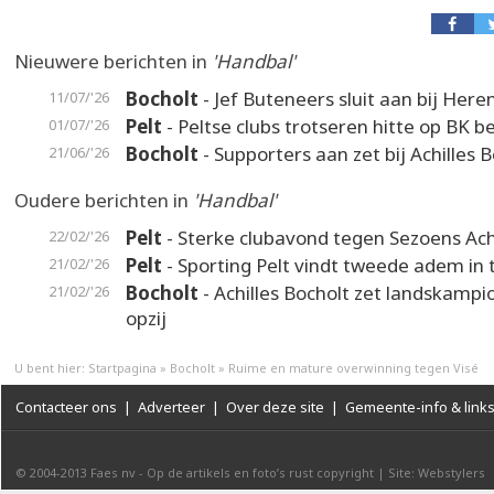
Nieuwere berichten in
'Handbal'
Bocholt
- Jef Buteneers sluit aan bij Here
11/07/'26
Pelt
- Peltse clubs trotseren hitte op BK 
01/07/'26
Bocholt
- Supporters aan zet bij Achilles 
21/06/'26
Oudere berichten in
'Handbal'
Pelt
- Sterke clubavond tegen Sezoens Achi
22/02/'26
Pelt
- Sporting Pelt vindt tweede adem in 
21/02/'26
Bocholt
- Achilles Bocholt zet landskampi
21/02/'26
opzij
U bent hier:
Startpagina
»
Bocholt
»
Ruime en mature overwinning tegen Visé
Contacteer ons
|
Adverteer
|
Over deze site
|
Gemeente-info & link
© 2004-2013
Faes nv
-
Op de artikels en foto’s rust copyright
|
Site: Webstylers