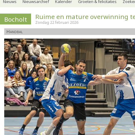
Nieuws
Nieuwsarchief
Kalender
Groeten & felicitaties
Zoeker
Ruime en mature overwinning te
Bocholt
Zondag 22 februari 2026
Handbal