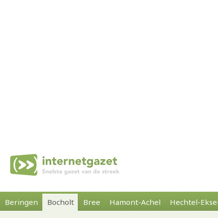
Beringen
Bocholt
Bree
Hamont-Achel
Hechtel-Ekse