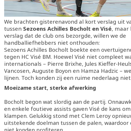
We brachten gisterenavond al kort verslag uit v
tussen
Sezoens Achilles Bocholt en Visé
, maar 
verslag dat de club ons bezorgde, willen we de
handballiefhebbers niet onthouden:
Sezoens Achilles Bocholt boekte een overtuigen
tegen HC Visé BM. Hoewel Visé niet compleet w
internationals – Pierre Brixhe, Jules Kieffer-Heul
Vancosen, Auguste Boyon en Hamza Hadzic – we
lijnen. Toch konden zij een ruime nederlaag niet
Moeizame start, sterke afwerking
Bocholt begon wat slordig aan de partij. Onnauw
en enkele foutieve assists gaven Visé de kans om
klampen. Gelukkig stond met Clem Leroy opnieu
uitstekende doelman tussen de palen, waardoor
niet konden profiteren.