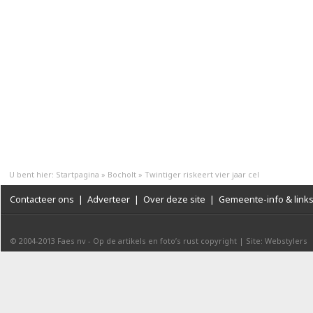
U bent hier:
Startpagina
»
Bocholt
»
Twintiger riskeert vier jaar cel
Contacteer ons
|
Adverteer
|
Over deze site
|
Gemeente-info & link
© 2004-2013
Faes nv
-
Op de artikels en foto’s rust copyright
|
Site: Webstylers