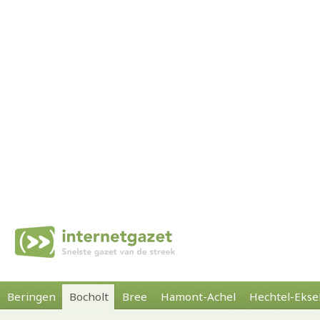
Beringen
Bocholt
Bree
Hamont-Achel
Hechtel-Ekse