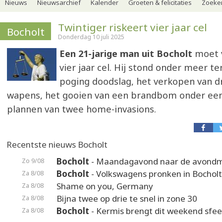
Nieuws
Nieuwsarchief
Kalender
Groeten & felicitaties
Zoeker
Twintiger riskeert vier jaar cel
Bocholt
Donderdag 10 juli 2025
Een 21-jarige man uit Bocholt
moet 
vier jaar cel. Hij stond onder meer te
poging doodslag, het verkopen van d
wapens, het gooien van een brandbom onder ee
plannen van twee home-invasions.
Recentste nieuws Bocholt
Bocholt
- Maandagavond naar de avond
Zo 9/08
Bocholt
- Volkswagens pronken in Bocholt
Za 8/08
Shame on you, Germany
Za 8/08
Bijna twee op drie te snel in zone 30
Za 8/08
Bocholt
- Kermis brengt dit weekend sfeer
Za 8/08