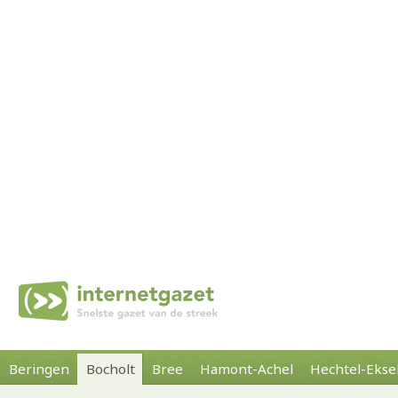
Beringen
Bocholt
Bree
Hamont-Achel
Hechtel-Ekse