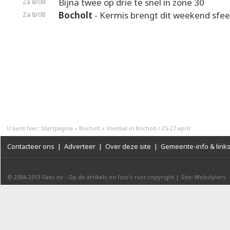
Bijna twee op drie te snel in zone 30
Za 8/08
Bocholt
- Kermis brengt dit weekend sfeer
Za 8/08
U bent hier:
Startpagina
»
Bocholt
»
Voetbal in Bocholt / 25-27 april
Contacteer ons
|
Adverteer
|
Over deze site
|
Gemeente-info & link
© 2004-2013
Faes nv
-
Op de artikels en foto’s rust copyright
|
Site: Webstylers