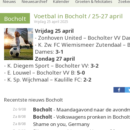
Nieuws
Nieuwsarchief
Kalender
Groeten & felicitaties
Zoeker
Voetbal in Bocholt / 25-27 april
Bocholt
Vrijdag 25 april 2025
Vrijdag 25 april
- Zonhoven United – Bocholter VV D
- K. Zw. FC Wiemismeer Zutendaal – 
Dames:
3-1
Zondag 27 april
- K. Diegem Sport – Bocholter VV:
3-2
- E. Louwel – Bocholter VV B:
5-0
- K. Sp. Wijchmaal – Kaulille FC:
2-2
Recentste nieuws Bocholt
Bocholt
- Maandagavond naar de avond
Zo 9/08
Bocholt
- Volkswagens pronken in Bocholt
Za 8/08
Shame on you, Germany
Za 8/08