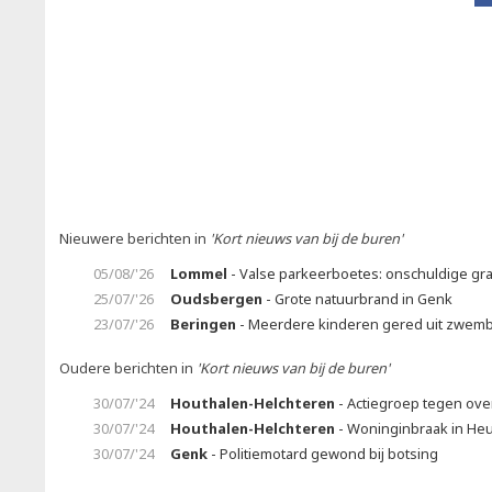
Nieuwere berichten in
'Kort nieuws van bij de buren'
05/08/'26
Lommel
- Valse parkeerboetes: onschuldige gr
25/07/'26
Oudsbergen
- Grote natuurbrand in Genk
23/07/'26
Beringen
- Meerdere kinderen gered uit zwem
Oudere berichten in
'Kort nieuws van bij de buren'
30/07/'24
Houthalen-Helchteren
- Actiegroep tegen ove
30/07/'24
Houthalen-Helchteren
- Woninginbraak in He
30/07/'24
Genk
- Politiemotard gewond bij botsing