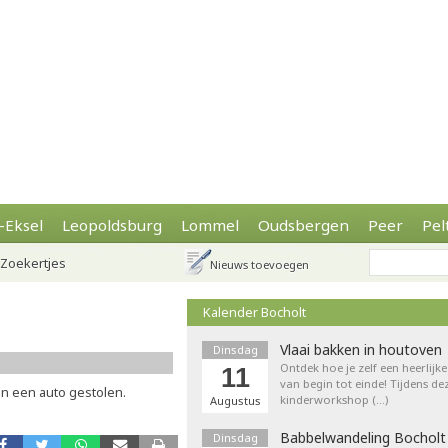
-Eksel
Leopoldsburg
Lommel
Oudsbergen
Peer
Pel
Zoekertjes
Nieuws toevoegen
Kalender Bocholt
Vlaai bakken in houtoven
Dinsdag
Ontdek hoe je zelf een heerlijk
11
van begin tot einde! Tijdens de
an een auto gestolen.
kinderworkshop (…)
Augustus
Babbelwandeling Bocholt
Dinsdag