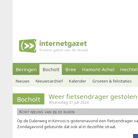
Beringen
Bocholt
Bree
Hamont-Achel
Hechtel
Nieuws
Nieuwsarchief
Kalender
Groeten & felicitaties
Weer fietsendrager gestolen
Bocholt
Woensdag 31 juli 2024
Kort nieuws van bij de buren
Op de Dalerweg in Kinrooi is gisterenavond een fietsendrager v
Zondagavond gebeurde dat ook al in dezelfde straat.