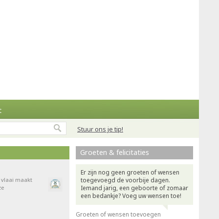
t
Stuur ons je tip!
Groeten & felicitaties
Er zijn nog geen groeten of wensen
e vlaai maakt
toegevoegd de voorbije dagen.
ze
Iemand jarig, een geboorte of zomaar
een bedankje? Voeg uw wensen toe!
Groeten of wensen toevoegen