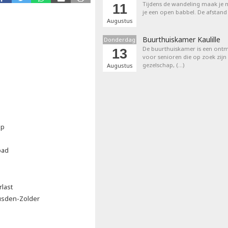
Tijdens de wandeling maak je m
11
je een open babbel. De afstand
Augustus
Buurthuiskamer Kaulille
Donderdag
De buurthuiskamer is een ontm
13
voor senioren die op zoek zijn
gezelschap, (…)
Augustus
ap
bad
rlast
usden-Zolder