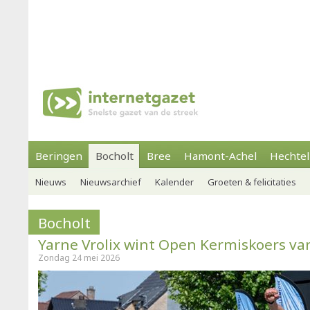
Beringen
Bocholt
Bree
Hamont-Achel
Hechtel
Nieuws
Nieuwsarchief
Kalender
Groeten & felicitaties
Bocholt
Yarne Vrolix wint Open Kermiskoers van
Zondag 24 mei 2026