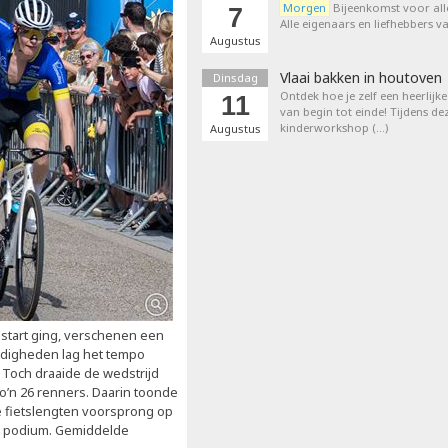
Morgen
Bijeenkomst voor all
7
Alle eigenaars en liefhebbers 
Augustus
Vlaai bakken in houtoven
Dinsdag
Ontdek hoe je zelf een heerlijk
11
van begin tot einde! Tijdens de
kinderworkshop (…)
Augustus
n start ging, verschenen een
ndigheden lag het tempo
 Toch draaide de wedstrijd
o’n 26 renners. Daarin toonde
ee fietslengten voorsprong op
et podium. Gemiddelde