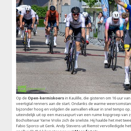
Op de
Open-kermiskoers
in Kaulille, die gisteren om 16 uur va
veertigtal renners aan de start. Ondanks de warme weersomsta
bijzonder hoog en volgden de aanvallen elkaar in snel tempo op.
uiteindelijk uit op een massaspurt van een ruime kopgroep van z
Bocholtenaar Yarne Vrolix zich de snelste. Hij haalde het met tw
Fabio Sporco uit Genk. Andy Stevens uit Riemst vervolledigde h