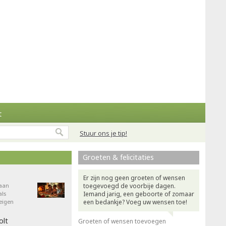
t
Stuur ons je tip!
Groeten & felicitaties
Er zijn nog geen groeten of wensen
aan
toegevoegd de voorbije dagen.
als
Iemand jarig, een geboorte of zomaar
eigen
een bedankje? Voeg uw wensen toe!
olt
Groeten of wensen toevoegen