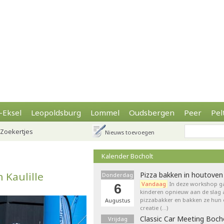
-Eksel
Leopoldsburg
Lommel
Oudsbergen
Peer
Pel
Zoekertjes
Nieuws toevoegen
Kalender Bocholt
 Kaulille
Pizza bakken in houtoven
Donderdag
Vandaag
In deze workshop g
6
kinderen opnieuw aan de slag 
pizzabakker en bakken ze hun 
Augustus
creatie (…)
Classic Car Meeting Boch
Vrijdag