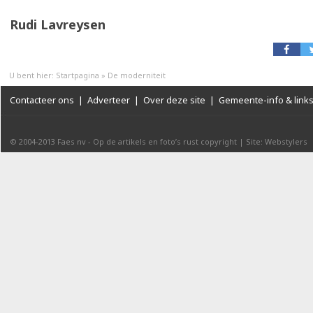
Rudi Lavreysen
U bent hier:
Startpagina
»
De moderniteit
Contacteer ons
|
Adverteer
|
Over deze site
|
Gemeente-info & link
© 2004-2013
Faes nv
-
Op de artikels en foto’s rust copyright
|
Site: Webstylers