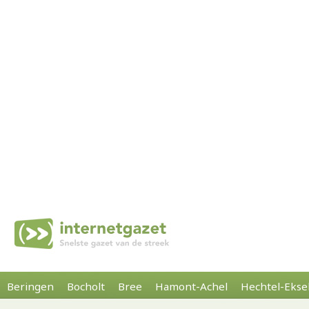
Beringen
Bocholt
Bree
Hamont-Achel
Hechtel-Ekse