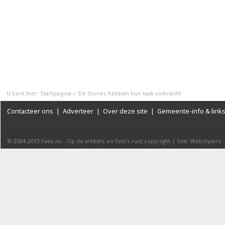
U bent hier:
Startpagina
»
'De Stones hebben hun taak volbracht'
Contacteer ons
|
Adverteer
|
Over deze site
|
Gemeente-info & link
© 2004-2013
Faes nv
-
Op de artikels en foto’s rust copyright
|
Site: Webstylers