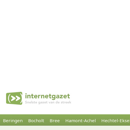
Beringen
Bocholt
Bree
Hamont-Achel
Hechtel-Ekse