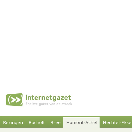
Beringen
Bocholt
Bree
Hamont-Achel
Hechtel-Ekse