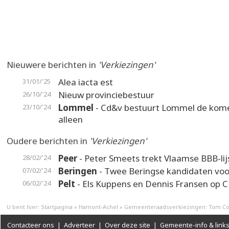
Nieuwere berichten in
'Verkiezingen'
Alea iacta est
31/01/'25
Nieuw provinciebestuur
26/10/'24
Lommel
- Cd&v bestuurt Lommel de kome
23/10/'24
alleen
Oudere berichten in
'Verkiezingen'
Peer
- Peter Smeets trekt Vlaamse BBB-lij
28/02/'24
Beringen
- Twee Beringse kandidaten vo
07/02/'24
Pelt
- Els Kuppens en Dennis Fransen op C
06/02/'24
U bent hier:
Startpagina
»
Hamont-Achel
»
Gemeenteraadsverkiezingen: Tom Cox
Contacteer ons
|
Adverteer
|
Over deze site
|
Gemeente-info & link